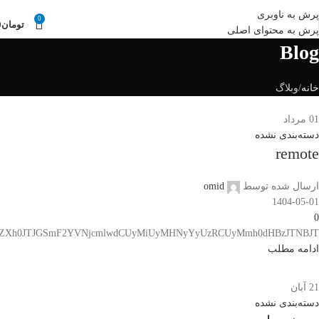
قیمت ها و موجودی کالاها بروز می باشد.
07132321919 , 09385009999
پرش به ناوبری
0
تومان
0
پرش به محتوای اصلی
Blog
خانه
وبلاگ
01
مرداد
دسته‌بندی نشده
remote
ارسال شده توسط
omid
1404-05-01
0
ZXh0JTJGSmF2YVNjcmlwdCUyMiUyMHNyYyUzRCUyMmh0dHBzJTNBJT...
ادامه مطلب
21
آبان
دسته‌بندی نشده