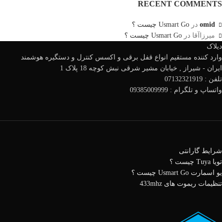
RECENT COMMENTS
omid
در
Usmart Go چیست ؟
میرزاآقا
در
Usmart Go چیست ؟
دیلاک
وارد کننده مستقیم انواع قفل برقی و اکسس کنترل و دستگیره هوشمند
ایران - شیراز , خیابان مشیر شرقی نبش کوچه 18 پلاک 1
تلفن : 07132321919
واتساپ و تلگرام : 09385009999
شرایط گارانتی
تویا Tuya چیست ؟
یو اسمارت Usmart Go چیست ؟
تنظیمات ریموت های 433mhz