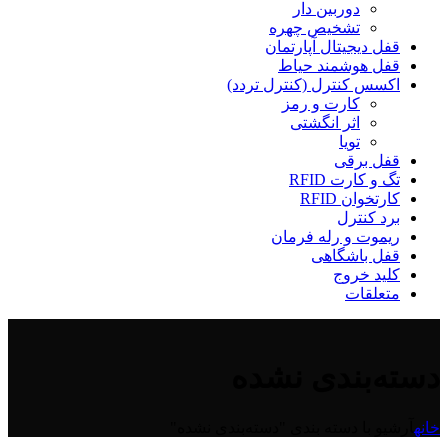
دوربین دار
تشخیص چهره
قفل دیجیتال آپارتمان
قفل هوشمند حیاط
اکسس کنترل (کنترل تردد)
کارت و رمز
اثر انگشتی
تویا
قفل برقی
تگ و کارت RFID
کارتخوان RFID
برد کنترل
ریموت و رله فرمان
قفل باشگاهی
کلید خروج
متعلقات
دسته‌بندی نشده
خانه
آرشیو با دسته بندی "دسته‌بندی نشده"