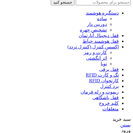
جستجو کنید
دستگیره هوشمند
ساده
دوربین دار
تشخیص چهره
قفل دیجیتال آپارتمان
قفل هوشمند حیاط
اکسس کنترل (کنترل تردد)
کارت و رمز
اثر انگشتی
تویا
قفل برقی
تگ و کارت RFID
کارتخوان RFID
برد کنترل
ریموت و رله فرمان
قفل باشگاهی
کلید خروج
متعلقات
سبد خرید
بستن
ورود