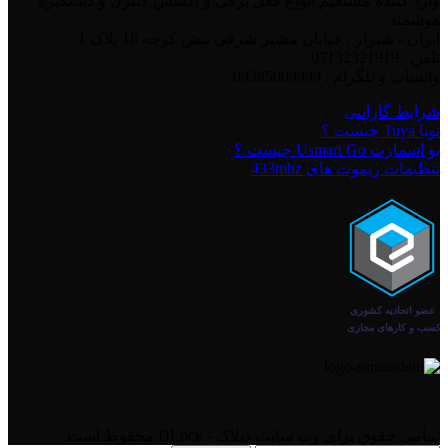
وارد کننده مستقیم انواع قفل برقی و اکسس کنترل و دستگیره
هوشمند
ایران - شیراز , خیابان مشیر شرقی نبش کوچه 18 پلاک 1
تلفن : 07132321919
واتساپ و تلگرام : 09385009999
شرایط گارانتی
تویا Tuya چیست ؟
یو اسمارت Usmart Go چیست ؟
تنظیمات ریموت های 433mhz
تمامی حقوق برای وب سایت دیلاک - DLock محفوظ است