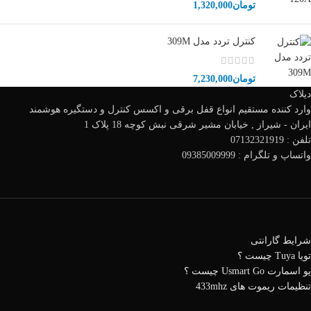
تومان
1,320,000
کنترل تردد مدل 309M
تومان
7,230,000
دیلاک
وارد کننده مستقیم انواع قفل برقی و اکسس کنترل و دستگیره هوشمند
ایران - شیراز , خیابان مشیر شرقی نبش کوچه 18 پلاک 1
تلفن : 07132321919
واتساپ و تلگرام : 09385009999
شرایط گارانتی
تویا Tuya چیست ؟
یو اسمارت Usmart Go چیست ؟
تنظیمات ریموت های 433mhz