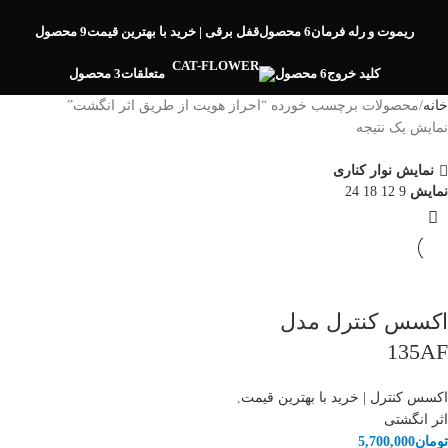
ریموت و رله فرمان
6 محصول
قفل برقی | خرید با بهترین قیمت
9 محصول
کلید خروج
6 محصول
متعلقات
3 محصول
خانه
محصولات برچسب خورده “احراز هویت از طریق اثر انگشت”
نمایش یک نتیجه
نمایش نوار کناری
نمایش
9
12
18
24
اکسس کنترل مدل
135AF
اکسس کنترل | خرید با بهترین قیمت
,
اثر انگشتی
تومان
5,700,000