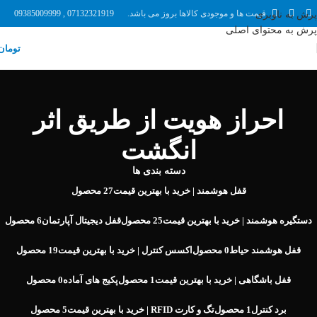
قیمت ها و موجودی کالاها بروز می باشد.
07132321919 , 09385009999
پرش به ناوبری
پرش به محتوای اصلی
تومان
احراز هویت از طریق اثر
انگشت
دسته بندی ها
قفل هوشمند | خرید با بهترین قیمت
27 محصول
دستگیره هوشمند | خرید با بهترین قیمت
25 محصول
قفل دیجیتال آپارتمان
6 محصول
قفل هوشمند حیاط
0 محصول
اکسس کنترل | خرید با بهترین قیمت
19 محصول
قفل باشگاهی | خرید با بهترین قیمت
1 محصول
پکیج های آماده
0 محصول
برد کنترل
1 محصول
تگ و کارت RFID | خرید با بهترین قیمت
5 محصول