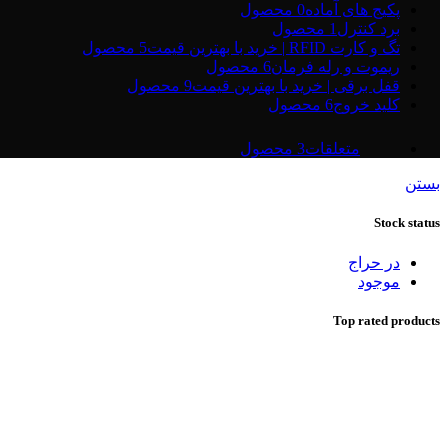
پکیج های آماده
0 محصول
برد کنترل
1 محصول
تگ و کارت RFID | خرید با بهترین قیمت
5 محصول
ریموت و رله فرمان
6 محصول
قفل برقی | خرید با بهترین قیمت
9 محصول
کلید خروج
6 محصول
متعلقات
3 محصول
بستن
Stock status
در حراج
موجود
Top rated products