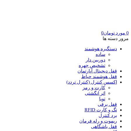
0
مورد
تومان
0
مرور دسته ها
دستگیره هوشمند
ساده
دوربین دار
تشخیص چهره
قفل دیجیتال آپارتمان
قفل هوشمند حیاط
اکسس کنترل (کنترل تردد)
کارت و رمز
اثر انگشتی
تویا
قفل برقی
تگ و کارت RFID
برد کنترل
ریموت و رله فرمان
قفل باشگاهی