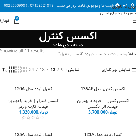
قیمت ها و موجودی کالاها بروز می باشد.
07132321919 , 09385009999
پرش به ناوبری
پرش به محتوای اصلی
0
تومان
0
اکسس کنترل
دسته بندی ها
Showing all 11 results
خانه
محصولات برچسب خورده “اکسس کنترل”
نمایش نوار کناری
نمایش
9
12
18
24
اکسس کنترل مدل 135AF
کنترل تردد مدل 120A
اکسس کنترل | خرید با بهترین
اکسس کنترل | خرید با بهترین
قیمت
,
اثر انگشتی
قیمت
,
کارت و رمز
تومان
5,700,000
تومان
1,320,000
کنترل تردد مدل 123A
کنترل تردد مدل 125A