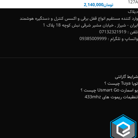
تومان
2,140,000
دیلاک
وارد کننده مستقیم انواع قفل برقی و اکسس کنترل و دستگیره هوشمند
ایران - شیراز , خیابان مشیر شرقی نبش کوچه 18 پلاک 1
تلفن : 07132321919
واتساپ و تلگرام : 09385009999
شرایط گارانتی
تویا Tuya چیست ؟
یو اسمارت Usmart Go چیست ؟
تنظیمات ریموت های 433mhz