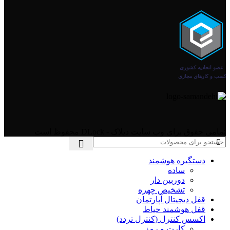
تمامی حقوق برای وب سایت دیلاک - DLock محفوظ است
دستگیره هوشمند
ساده
دوربین دار
تشخیص چهره
قفل دیجیتال آپارتمان
قفل هوشمند حیاط
اکسس کنترل (کنترل تردد)
کارت و رمز