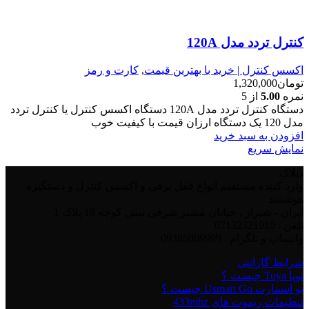
کنترل تردد مدل 120A
اکسس کنترل | خرید با بهترین قیمت
,
کارت و رمز
تومان
1,320,000
نمره
5.00
از 5
دستگاه کنترل تردد مدل 120A دستگاه اکسس کنترل یا کنترل تردد
مدل 120 یک دستگاه ارزان قیمت با کیفیت خوب
افزودن به سبد خرید
نمایش سریع
دیلاک
وارد کننده مستقیم انواع قفل برقی و اکسس کنترل و دستگیره
هوشمند
ایران - شیراز , خیابان مشیر شرقی نبش کوچه 18 پلاک 1
تلفن : 07132321919
واتساپ و تلگرام : 09385009999
شرایط گارانتی
تویا Tuya چیست ؟
یو اسمارت Usmart Go چیست ؟
تنظیمات ریموت های 433mhz