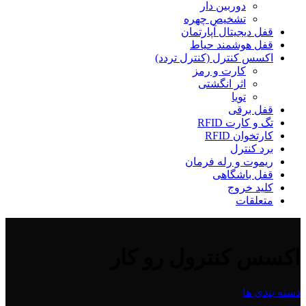
دوربین دار
تشخیص چهره
قفل دیجیتال آپارتمان
قفل هوشمند حیاط
اکسس کنترل (کنترل تردد)
کارت و رمز
اثر انگشتی
تویا
قفل برقی
تگ و کارت RFID
کارتخوان RFID
برد کنترل
ریموت و رله فرمان
قفل باشگاهی
کلید خروج
متعلقات
اکسس کنترول رو کار
دسته بندی ها