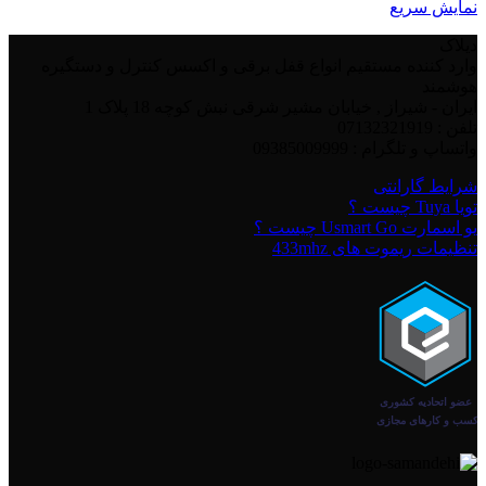
نمایش سریع
دیلاک
وارد کننده مستقیم انواع قفل برقی و اکسس کنترل و دستگیره
هوشمند
ایران - شیراز , خیابان مشیر شرقی نبش کوچه 18 پلاک 1
تلفن : 07132321919
واتساپ و تلگرام : 09385009999
شرایط گارانتی
تویا Tuya چیست ؟
یو اسمارت Usmart Go چیست ؟
تنظیمات ریموت های 433mhz