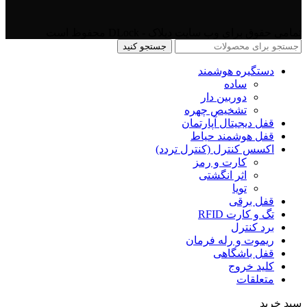
تمامی حقوق برای وب سایت دیلاک - DLock محفوظ است
جستجو کنید
دستگیره هوشمند
ساده
دوربین دار
تشخیص چهره
قفل دیجیتال آپارتمان
قفل هوشمند حیاط
اکسس کنترل (کنترل تردد)
کارت و رمز
اثر انگشتی
تویا
قفل برقی
تگ و کارت RFID
برد کنترل
ریموت و رله فرمان
قفل باشگاهی
کلید خروج
متعلقات
سبد خرید