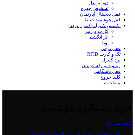
دوربین دار
تشخیص چهره
قفل دیجیتال آپارتمان
قفل هوشمند حیاط
اکسس کنترل (کنترل تردد)
کارت و رمز
اثر انگشتی
تویا
قفل برقی
تگ و کارت RFID
برد کنترل
ریموت و رله فرمان
قفل باشگاهی
کلید خروج
متعلقات
خرید دستگیره هوشمند
دسته بندی ها
قفل هوشمند | خرید با بهترین قیمت
27 محصول