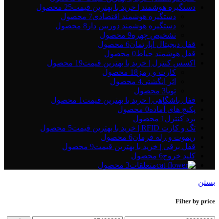
دستگیره هوشمند | خرید با بهترین قیمت
25 محصول
دستگیره هوشمند اقتصادی
7 محصول
دستگیره هوشمند دوربین دار
8 محصول
تشخیص چهره
9 محصول
قفل دیجیتال آپارتمان
6 محصول
قفل هوشمند حیاط
0 محصول
اکسس کنترل | خرید با بهترین قیمت
19 محصول
کارت و رمز
18 محصول
اثر انگشتی
4 محصول
تویا
3 محصول
قفل باشگاهی | خرید با بهترین قیمت
1 محصول
پکیج های آماده
0 محصول
برد کنترل
1 محصول
تگ و کارت RFID | خرید با بهترین قیمت
5 محصول
ریموت و رله فرمان
6 محصول
قفل برقی | خرید با بهترین قیمت
9 محصول
کلید خروج
6 محصول
متعلقات
3 محصول
بستن
Filter by price