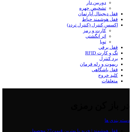
دوربین دار
تشخیص چهره
قفل دیجیتال آپارتمان
قفل هوشمند حیاط
اکسس کنترل (کنترل تردد)
کارت و رمز
اثر انگشتی
تویا
قفل برقی
تگ و کارت RFID
برد کنترل
ریموت و رله فرمان
قفل باشگاهی
کلید خروج
متعلقات
در باز کن رمزی
دسته بندی ها
قفل هوشمند | خرید با بهترین قیمت
27 محصول