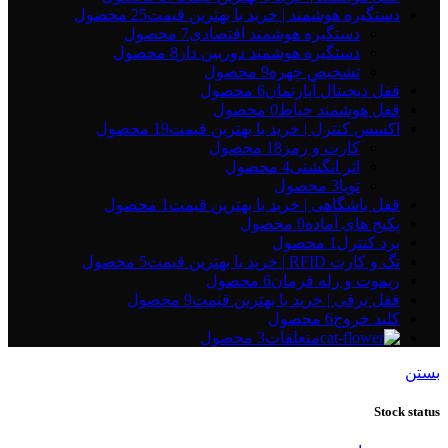
دستگیره هوشمند | خرید با بهترین قیمت
25 محصول
دستگیره هوشمند اقتصادی
7 محصول
دستگیره هوشمند دوربین دار
8 محصول
تشخیص چهره
9 محصول
قفل دیجیتال آپارتمان
6 محصول
قفل هوشمند حیاط
0 محصول
اکسس کنترل | خرید با بهترین قیمت
19 محصول
کارت و رمز
18 محصول
اثر انگشتی
4 محصول
تویا
3 محصول
قفل باشگاهی | خرید با بهترین قیمت
1 محصول
پکیج های آماده
0 محصول
برد کنترل
1 محصول
تگ و کارت RFID | خرید با بهترین قیمت
5 محصول
ریموت و رله فرمان
6 محصول
قفل برقی | خرید با بهترین قیمت
9 محصول
کلید خروج
6 محصول
متعلقات
3 محصول
بستن
Stock status