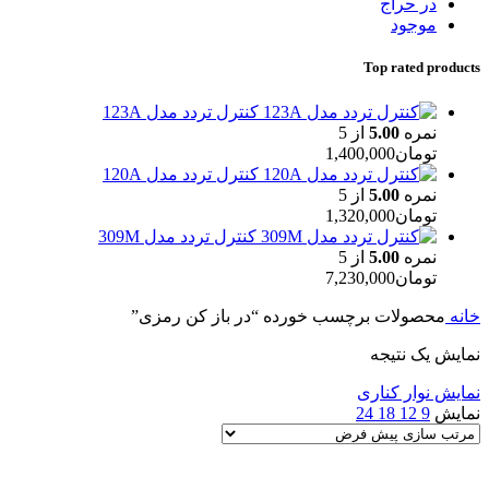
در حراج
موجود
Top rated products
کنترل تردد مدل 123A
نمره
5.00
از 5
تومان
1,400,000
کنترل تردد مدل 120A
نمره
5.00
از 5
تومان
1,320,000
کنترل تردد مدل 309M
نمره
5.00
از 5
تومان
7,230,000
خانه
محصولات برچسب خورده “در باز کن رمزی”
نمایش یک نتیجه
نمایش نوار کناری
نمایش
9
12
18
24