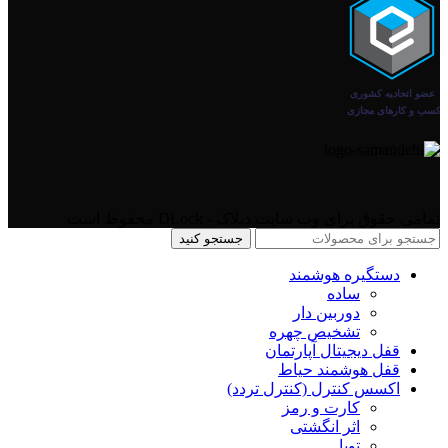
تمامی حقوق برای وب سایت دیلاک - DLock محفوظ است
جستجو کنید
دستگیره هوشمند
ساده
دوربین دار
تشخیص چهره
قفل دیجیتال آپارتمان
قفل هوشمند حیاط
اکسس کنترل (کنترل تردد)
کارت و رمز
اثر انگشتی
تویا