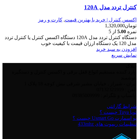
کنترل تردد مدل 120A
اکسس کنترل | خرید با بهترین قیمت
,
کارت و رمز
تومان
1,320,000
نمره
5.00
از 5
دستگاه کنترل تردد مدل 120A دستگاه اکسس کنترل یا کنترل تردد
مدل 120 یک دستگاه ارزان قیمت با کیفیت خوب
افزودن به سبد خرید
نمایش سریع
دیلاک
وارد کننده مستقیم انواع قفل برقی و اکسس کنترل و دستگیره
هوشمند
ایران - شیراز , خیابان مشیر شرقی نبش کوچه 18 پلاک 1
تلفن : 07132321919
واتساپ و تلگرام : 09385009999
شرایط گارانتی
تویا Tuya چیست ؟
یو اسمارت Usmart Go چیست ؟
تنظیمات ریموت های 433mhz