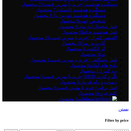
دستگیره هوشمند | خرید با بهترین قیمت
25 محصول
دستگیره هوشمند اقتصادی
7 محصول
دستگیره هوشمند دوربین دار
8 محصول
تشخیص چهره
9 محصول
قفل دیجیتال آپارتمان
6 محصول
قفل هوشمند حیاط
0 محصول
اکسس کنترل | خرید با بهترین قیمت
19 محصول
کارت و رمز
18 محصول
اثر انگشتی
4 محصول
تویا
3 محصول
قفل باشگاهی | خرید با بهترین قیمت
1 محصول
پکیج های آماده
0 محصول
برد کنترل
1 محصول
تگ و کارت RFID | خرید با بهترین قیمت
5 محصول
ریموت و رله فرمان
6 محصول
قفل برقی | خرید با بهترین قیمت
9 محصول
کلید خروج
6 محصول
متعلقات
3 محصول
بستن
Filter by price