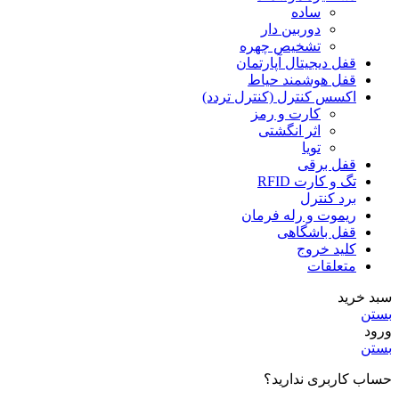
ساده
دوربین دار
تشخیص چهره
قفل دیجیتال آپارتمان
قفل هوشمند حیاط
اکسس کنترل (کنترل تردد)
کارت و رمز
اثر انگشتی
تویا
قفل برقی
تگ و کارت RFID
برد کنترل
ریموت و رله فرمان
قفل باشگاهی
کلید خروج
متعلقات
سبد خرید
بستن
ورود
بستن
حساب کاربری ندارید؟