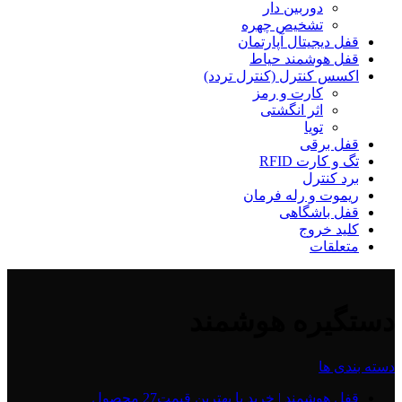
دوربین دار
تشخیص چهره
قفل دیجیتال آپارتمان
قفل هوشمند حیاط
اکسس کنترل (کنترل تردد)
کارت و رمز
اثر انگشتی
تویا
قفل برقی
تگ و کارت RFID
برد کنترل
ریموت و رله فرمان
قفل باشگاهی
کلید خروج
متعلقات
دستگیره هوشمند
دسته بندی ها
قفل هوشمند | خرید با بهترین قیمت
27 محصول