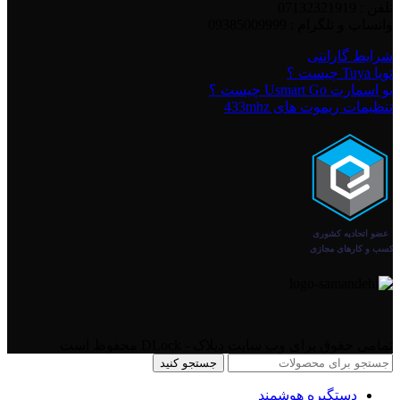
تلفن : 07132321919
واتساپ و تلگرام : 09385009999
شرایط گارانتی
تویا Tuya چیست ؟
یو اسمارت Usmart Go چیست ؟
تنظیمات ریموت های 433mhz
تمامی حقوق برای وب سایت دیلاک - DLock محفوظ است
جستجو کنید
دستگیره هوشمند