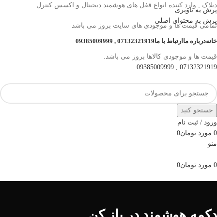
دیلاک , وارد کننده انواع قفل های هوشمند دیجیتال و اکسس کنترل
پرش به ناوبری
پرش به محتوای اصلی
تمامی قیمت ها و موجودی های سایت بروز می باشد
خانه
درباره ما
ارتباط با ما
07132321919 , 09385009999
قیمت ها و موجودی کالاها بروز می باشد.
07132321919 , 09385009999
جستجو کنید
ورود / ثبت نام
0
مورد
تومان
0
منو
0
مورد
تومان
0
مرور دسته ها
دکمه هوشمند در باز کن