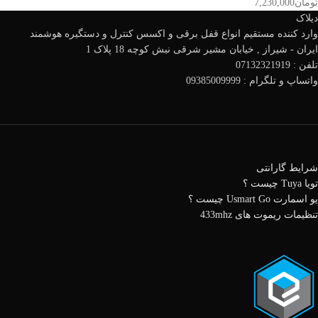
تومان
7,230,000
دیلاک
وارد کننده مستقیم انواع قفل برقی و اکسس کنترل و دستگیره هوشمند
ایران - شیراز , خیابان مشیر شرقی نبش کوچه 18 پلاک 1
تلفن : 07132321919
واتساپ و تلگرام : 09385009999
شرایط گارانتی
تویا Tuya چیست ؟
یو اسمارت Usmart Go چیست ؟
تنظیمات ریموت های 433mhz