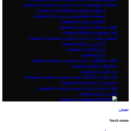
دستگیره هوشمند | خرید با بهترین قیمت
25 محصول
دستگیره هوشمند اقتصادی
7 محصول
دستگیره هوشمند دوربین دار
8 محصول
تشخیص چهره
9 محصول
قفل دیجیتال آپارتمان
6 محصول
قفل هوشمند حیاط
0 محصول
اکسس کنترل | خرید با بهترین قیمت
19 محصول
کارت و رمز
18 محصول
اثر انگشتی
4 محصول
تویا
3 محصول
قفل باشگاهی | خرید با بهترین قیمت
1 محصول
پکیج های آماده
0 محصول
برد کنترل
1 محصول
تگ و کارت RFID | خرید با بهترین قیمت
5 محصول
ریموت و رله فرمان
6 محصول
قفل برقی | خرید با بهترین قیمت
9 محصول
کلید خروج
6 محصول
متعلقات
3 محصول
بستن
Stock status