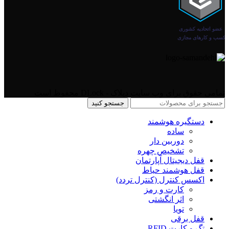
تمامی حقوق برای وب سایت دیلاک - DLock محفوظ است
جستجو کنید
دستگیره هوشمند
ساده
دوربین دار
تشخیص چهره
قفل دیجیتال آپارتمان
قفل هوشمند حیاط
اکسس کنترل (کنترل تردد)
کارت و رمز
اثر انگشتی
تویا
قفل برقی
تگ و کارت RFID