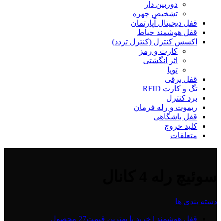
دوربین دار
تشخیص چهره
قفل دیجیتال آپارتمان
قفل هوشمند حیاط
اکسس کنترل (کنترل تردد)
کارت و رمز
اثر انگشتی
تویا
قفل برقی
تگ و کارت RFID
برد کنترل
ریموت و رله فرمان
قفل باشگاهی
کلید خروج
متعلقات
سوئیچ رله 4 کانال
دسته بندی ها
قفل هوشمند | خرید با بهترین قیمت
27 محصول