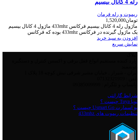
رله 4 کانال بیسیم
ریموت و رله فرمان
تومان
1,520,000
ماژول رله 4 کانال بیسیم فرکانس 433mhz ماژول 4 کانال بیسیم
یک ماژول گیرنده در فرکانس 433mhz بوده که فرکانس
افزودن به سبد خرید
نمایش سریع
دیلاک
وارد کننده مستقیم انواع قفل برقی و اکسس کنترل و دستگیره
هوشمند
ایران - شیراز , خیابان مشیر شرقی نبش کوچه 18 پلاک 1
تلفن : 07132321919
واتساپ و تلگرام : 09385009999
شرایط گارانتی
تویا Tuya چیست ؟
یو اسمارت Usmart Go چیست ؟
تنظیمات ریموت های 433mhz