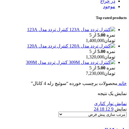
در حراج
موجود
Top rated products
کنترل تردد مدل 123A
نمره
5.00
از 5
تومان
1,400,000
کنترل تردد مدل 120A
نمره
5.00
از 5
تومان
1,320,000
کنترل تردد مدل 309M
نمره
5.00
از 5
تومان
7,230,000
خانه
محصولات برچسب خورده “سوئیچ رله 4 کانال”
نمایش یک نتیجه
نمایش نوار کناری
نمایش
9
12
18
24