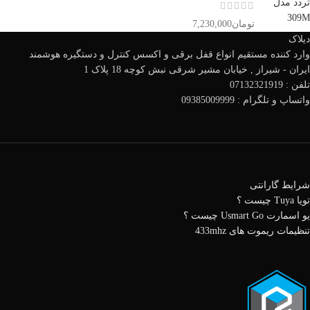
تومان
7,230,000
دیلاک
وارد کننده مستقیم انواع قفل برقی و اکسس کنترل و دستگیره هوشمند
ایران - شیراز , خیابان مشیر شرقی نبش کوچه 18 پلاک 1
تلفن : 07132321919
واتساپ و تلگرام : 09385009999
شرایط گارانتی
تویا Tuya چیست ؟
یو اسمارت Usmart Go چیست ؟
تنظیمات ریموت های 433mhz