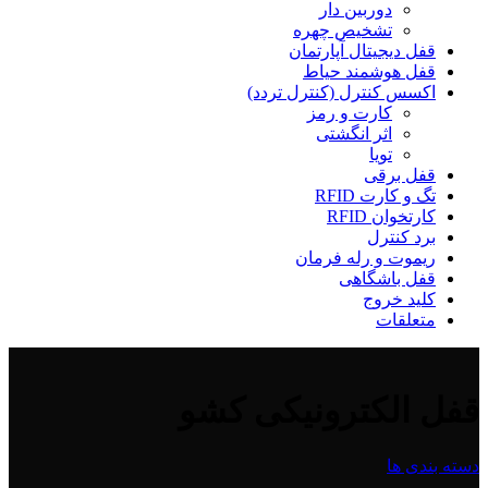
دوربین دار
تشخیص چهره
قفل دیجیتال آپارتمان
قفل هوشمند حیاط
اکسس کنترل (کنترل تردد)
کارت و رمز
اثر انگشتی
تویا
قفل برقی
تگ و کارت RFID
کارتخوان RFID
برد کنترل
ریموت و رله فرمان
قفل باشگاهی
کلید خروج
متعلقات
قفل الکترونیکی کشو
دسته بندی ها