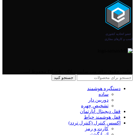
تمامی حقوق برای وب سایت دیلاک - DLock محفوظ است
جستجو کنید
دستگیره هوشمند
ساده
دوربین دار
تشخیص چهره
قفل دیجیتال آپارتمان
قفل هوشمند حیاط
اکسس کنترل (کنترل تردد)
کارت و رمز
اثر انگشتی