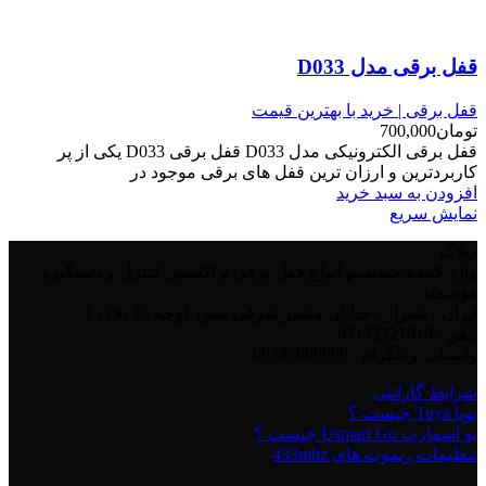
قفل برقی مدل D033
قفل برقی | خرید با بهترین قیمت
تومان
700,000
قفل برقی الکترونیکی مدل D033 قفل برقی D033 یکی از پر
کاربردترین و ارزان ترین قفل های برقی موجود در
افزودن به سبد خرید
نمایش سریع
دیلاک
وارد کننده مستقیم انواع قفل برقی و اکسس کنترل و دستگیره
هوشمند
ایران - شیراز , خیابان مشیر شرقی نبش کوچه 18 پلاک 1
تلفن : 07132321919
واتساپ و تلگرام : 09385009999
شرایط گارانتی
تویا Tuya چیست ؟
یو اسمارت Usmart Go چیست ؟
تنظیمات ریموت های 433mhz