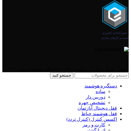
تمامی حقوق برای وب سایت دیلاک - DLock محفوظ است
جستجو کنید
دستگیره هوشمند
ساده
دوربین دار
تشخیص چهره
قفل دیجیتال آپارتمان
قفل هوشمند حیاط
اکسس کنترل (کنترل تردد)
کارت و رمز
اثر انگشتی