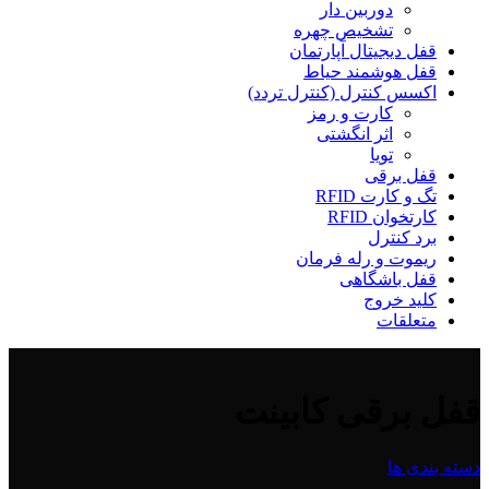
دوربین دار
تشخیص چهره
قفل دیجیتال آپارتمان
قفل هوشمند حیاط
اکسس کنترل (کنترل تردد)
کارت و رمز
اثر انگشتی
تویا
قفل برقی
تگ و کارت RFID
کارتخوان RFID
برد کنترل
ریموت و رله فرمان
قفل باشگاهی
کلید خروج
متعلقات
قفل برقی کابینت
دسته بندی ها