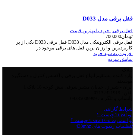
قفل برقی مدل D033
قفل برقی | خرید با بهترین قیمت
تومان
700,000
قفل برقی الکترونیکی مدل D033 قفل برقی D033 یکی از پر
کاربردترین و ارزان ترین قفل های برقی موجود در
افزودن به سبد خرید
نمایش سریع
دیلاک
وارد کننده مستقیم انواع قفل برقی و اکسس کنترل و دستگیره
هوشمند
ایران - شیراز , خیابان مشیر شرقی نبش کوچه 18 پلاک 1
تلفن : 07132321919
واتساپ و تلگرام : 09385009999
شرایط گارانتی
تویا Tuya چیست ؟
یو اسمارت Usmart Go چیست ؟
تنظیمات ریموت های 433mhz