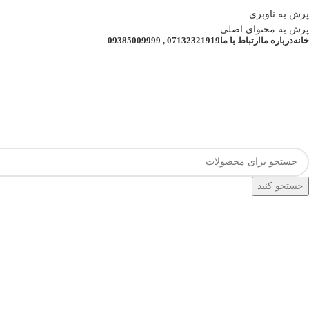
دیلاک , وارد کننده انواع قفل های هوشمند دیجیتال و اکسس کنترل
پرش به ناوبری
تمامی قیمت ها و موجودی های سایت بروز می باشد
پرش به محتوای اصلی
خانه
درباره ما
ارتباط با ما
07132321919 , 09385009999
قیمت ها و موجودی کالاها بروز می باشد.
07132321919 , 09385009999
جستجو کنید