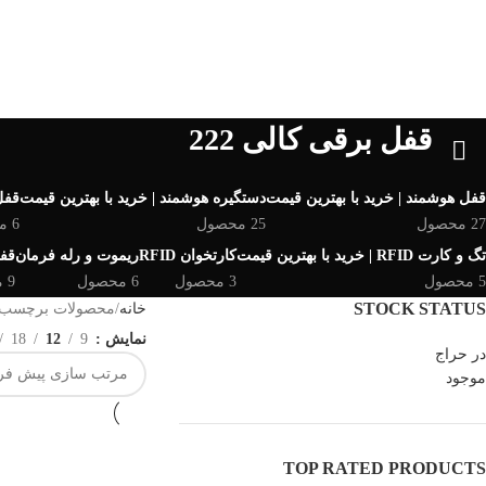
مرور دسته ها
قفل برقی کالی 222
قفل هوشمند | خرید با بهترین قیمت
دستگیره هوشمند | خرید با بهترین قیمت
قفل 
27 محصول
25 محصول
6 محصول
تگ و کارت RFID | خرید با بهترین قیمت
کارتخوان RFID
ریموت و رله فرمان
قفل
5 محصول
3 محصول
6 محصول
9 محصول
STOCK STATUS
خانه
محصولات برچسب خور
نمایش
9
12
18
در حراج
موجود
TOP RATED PRODUCTS