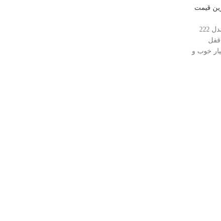
رین قیمت
قفل مقابل برقی کاله مدل 222
قفل
یار خوب و