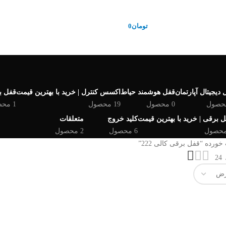
تومان
0
دیجیتال آپارتمان
قفل هوشمند حیاط
اکسس کنترل | خرید با بهترین قیمت
قفل با
0 محصول
19 محصول
1 محصول
 برقی | خرید با بهترین قیمت
کلید خروج
متعلقات
6 محصول
2 محصول
ده “قفل برقی کالی 222”
24