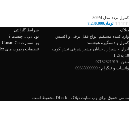
کنترل تردد مدل 309M
تومان
7,230,000
دیلاک
شرایط گارانتی
وارد کننده مستقیم انواع قفل برقی و اکسس
تویا Tuya چیست ؟
کنترل و دستگیره هوشمند
یو اسمارت Usmart Go چیست ؟
ایران - شیراز , خیابان مشیر شرقی نبش کوچه
تنظیمات ریموت های 433mhz
18 پلاک 1
تلفن : 07132321919
واتساپ و تلگرام : 09385009999
تمامی حقوق برای وب سایت دیلاک - DLock محفوظ است