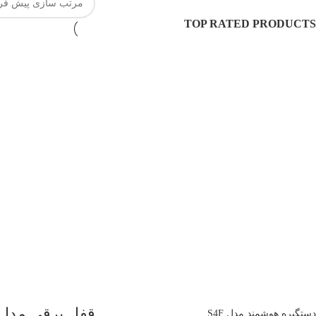
TOP RATED PRODUCTS
قفل برقی مدل 033
دستگیره هوشمند مدل S4F