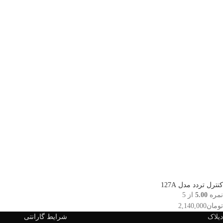
کنترل تردد مدل 127A
نمره
5.00
از 5
تومان
2,140,000
دیلاک
شرایط گارانتی