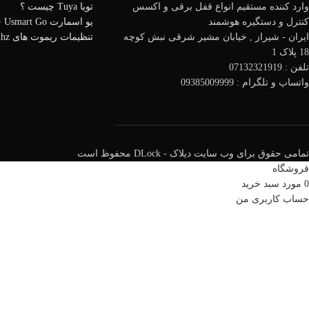
وارد کننده مستقیم انواع قفل برقی و اکسس
تویا Tuya چیست ؟
کنترل و دستگیره هوشمند
یو اسمارت Usmart Go چیست ؟
ایران - شیراز , خیابان مشیر شرقی نبش کوچه
تنظیمات ریموت های 433mhz
18 پلاک 1
تلفن : 07132321919
واتساپ و تلگرام : 09385009999
تمامی حقوق برای وب سایت دیلاک - DLock محفوظ است
فروشگاه
0
مورد
سبد خرید
حساب کاربری من