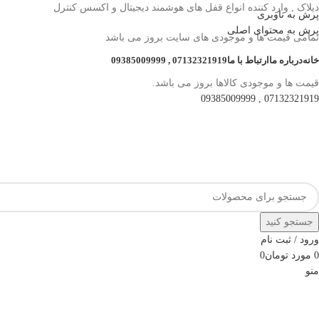
دیلاک , وارد کننده انواع قفل های هوشمند دیجیتال و اکسس کنترل
پرش به ناوبری
پرش به محتوای اصلی
تمامی قیمت ها و موجودی های سایت بروز می باشد
خانه
درباره ما
ارتباط با ما
07132321919 , 09385009999
قیمت ها و موجودی کالاها بروز می باشد.
07132321919 , 09385009999
جستجو کنید
ورود / ثبت نام
0
مورد
تومان
0
منو