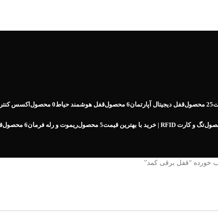
ت
25 محصول
قفل دیجیتال آپارتمان
6 محصول
قفل هوشمند حیاط
0 محصول
اکسس کنترل 
تگ و کارت RFID | خرید با بهترین قیمت
5 محصول
ریموت و رله فرمان
6 محصول
ق
خورده “قفل برقی کمد”