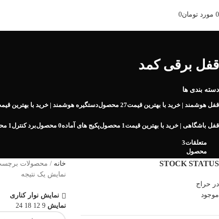
0
مورد
تومان
0
مرور دسته ها
قفل برقی کمد
دسته بندی ها
قفل هوشمند | خرید با بهترین قیمت
27 محصول
دستگیره هوشمند | خرید با بهترین قیم
قفل باشگاهی | خرید با بهترین قیمت
1 محصول
پکیج های آماده
0 محصول
برد کنترل
1 محصول
متعلقات
3
محصول
STOCK STATUS
خانه
محصولات برچسب 
نمایش یک نتیجه
در حراج
موجود
نمایش نوار کناری
نمایش
9
12
18
24