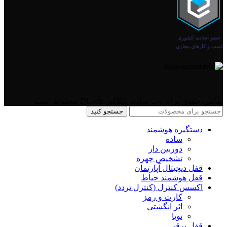
تمامی حقوق برای وب سایت دیلاک - DLock محفوظ است
جستجو کنید
دستگیره هوشمند
ساده
دوربین دار
تشخیص چهره
قفل دیجیتال آپارتمان
قفل هوشمند حیاط
اکسس کنترل (کنترل تردد)
کارت و رمز
اثر انگشتی
تویا
قفل برقی