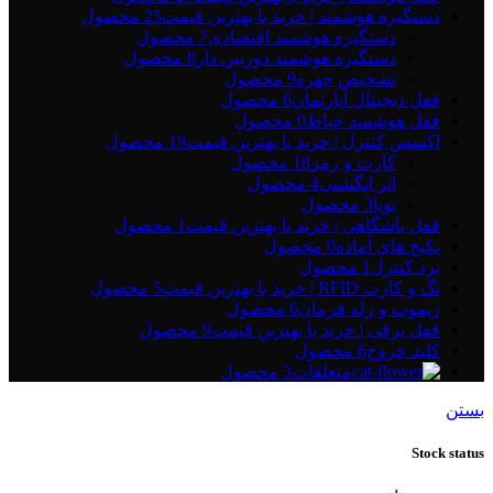
دستگیره هوشمند | خرید با بهترین قیمت
25 محصول
دستگیره هوشمند اقتصادی
7 محصول
دستگیره هوشمند دوربین دار
8 محصول
تشخیص چهره
9 محصول
قفل دیجیتال آپارتمان
6 محصول
قفل هوشمند حیاط
0 محصول
اکسس کنترل | خرید با بهترین قیمت
19 محصول
کارت و رمز
18 محصول
اثر انگشتی
4 محصول
تویا
3 محصول
قفل باشگاهی | خرید با بهترین قیمت
1 محصول
پکیج های آماده
0 محصول
برد کنترل
1 محصول
تگ و کارت RFID | خرید با بهترین قیمت
5 محصول
ریموت و رله فرمان
6 محصول
قفل برقی | خرید با بهترین قیمت
9 محصول
کلید خروج
6 محصول
متعلقات
3 محصول
بستن
Stock status