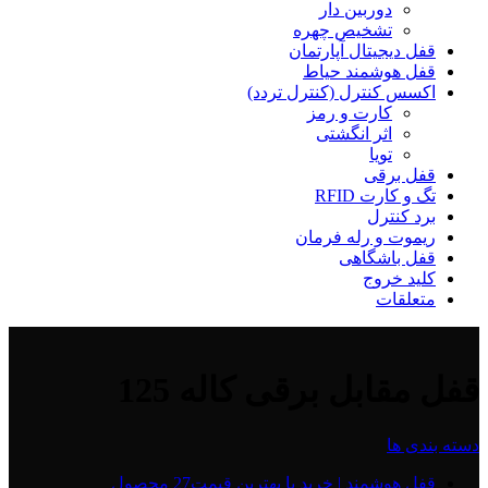
دوربین دار
تشخیص چهره
قفل دیجیتال آپارتمان
قفل هوشمند حیاط
اکسس کنترل (کنترل تردد)
کارت و رمز
اثر انگشتی
تویا
قفل برقی
تگ و کارت RFID
برد کنترل
ریموت و رله فرمان
قفل باشگاهی
کلید خروج
متعلقات
قفل مقابل برقی کاله 125
دسته بندی ها
قفل هوشمند | خرید با بهترین قیمت
27 محصول