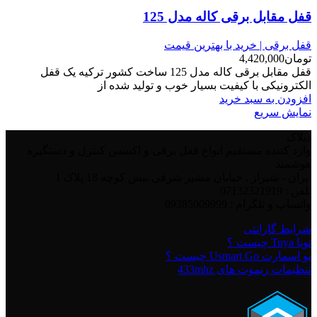
قفل مقابل برقی کاله مدل 125
قفل برقی | خرید با بهترین قیمت
تومان
4,420,000
قفل مقابل برقی کاله مدل 125 ساخت کشور ترکیه یک قفل
الکترونیکی با کیفیت بسیار خوب و تولید شده از
افزودن به سبد خرید
نمایش سریع
دیلاک
وارد کننده مستقیم انواع قفل برقی و اکسس کنترل و دستگیره
هوشمند
ایران - شیراز , خیابان مشیر شرقی نبش کوچه 18 پلاک 1
تلفن : 07132321919
واتساپ و تلگرام : 09385009999
شرایط گارانتی
تویا Tuya چیست ؟
یو اسمارت Usmart Go چیست ؟
تنظیمات ریموت های 433mhz