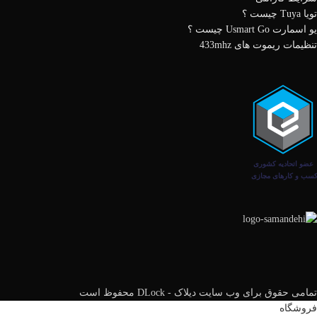
تویا Tuya چیست ؟
یو اسمارت Usmart Go چیست ؟
تنظیمات ریموت های 433mhz
تمامی حقوق برای وب سایت دیلاک - DLock محفوظ است
فروشگاه