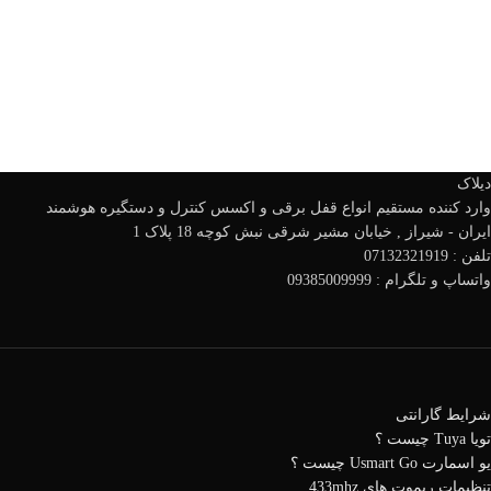
دیلاک
وارد کننده مستقیم انواع قفل برقی و اکسس کنترل و دستگیره هوشمند
ایران - شیراز , خیابان مشیر شرقی نبش کوچه 18 پلاک 1
تلفن : 07132321919
واتساپ و تلگرام : 09385009999
شرایط گارانتی
تویا Tuya چیست ؟
یو اسمارت Usmart Go چیست ؟
تنظیمات ریموت های 433mhz