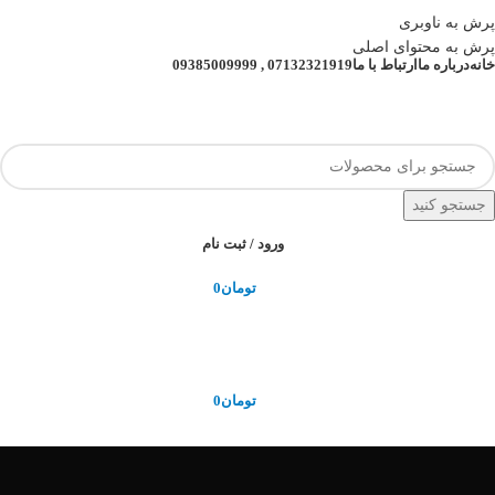
دیلاک , وارد کننده انواع قفل های هوشمند دیجیتال و اکسس کنترل
پرش به ناوبری
تمامی قیمت ها و موجودی های سایت بروز می باشد
پرش به محتوای اصلی
خانه
درباره ما
ارتباط با ما
07132321919 , 09385009999
قیمت ها و موجودی کالاها بروز می باشد.
07132321919 , 09385009999
جستجو کنید
ورود / ثبت نام
تومان
0
تومان
0
مرور دسته ها