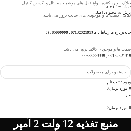
دیلاک , وارد کننده انواع قفل های هوشمند دیجیتال و اکسس کنترل
پرش به ناوبری
پرش به محتوای اصلی
تمامی قیمت ها و موجودی های سایت بروز می باشد
خانه
درباره ما
ارتباط با ما
07132321919 , 09385009999
قیمت ها و موجودی کالاها بروز می باشد.
07132321919 , 09385009999
ورود / ثبت نام
0
مورد
تومان
0
منو
0
مورد
تومان
0
مرور دسته ها
منبع تغذیه 12 ولت 2 آمپر