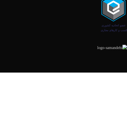
تمامی حقوق برای وب سایت دیلاک - DLock محفوظ است
فروشگاه
فیلتر ها
0
مورد
سبد خرید
حساب کاربری من