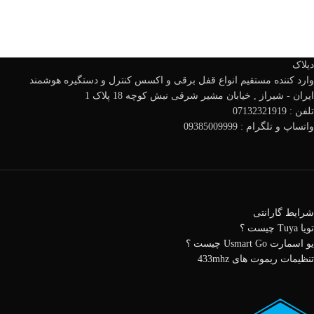
دیلاک
وارد کننده مستقیم انواع قفل برقی و اکسس کنترل و دستگیره هوشمند
ایران - شیراز , خیابان مشیر شرقی نبش کوچه 18 پلاک 1
تلفن : 07132321919
واتساپ و تلگرام : 09385009999
شرایط گارانتی
تویا Tuya چیست ؟
یو اسمارت Usmart Go چیست ؟
تنظیمات ریموت های 433mhz