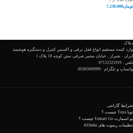
تومان
7,230,000
دیلاک
وارد کننده مستقیم انواع قفل برقی و اکسس کنترل و دستگیره هوشمند
ایران - شیراز , خیابان مشیر شرقی نبش کوچه 18 پلاک 1
تلفن : 07132321919
واتساپ و تلگرام : 09385009999
شرایط گارانتی
تویا Tuya چیست ؟
یو اسمارت Usmart Go چیست ؟
تنظیمات ریموت های 433mhz