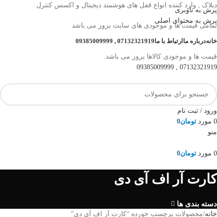
دیلاک , وارد کننده انواع قفل های هوشمند دیجیتال و اکسس کنترل
پرش به ناوبری
پرش به محتوای اصلی
تمامی قیمت ها و موجودی های سایت بروز می باشد
خانه
درباره ما
ارتباط با ما
07132321919 , 09385009999
قیمت ها و موجودی کالاها بروز می باشد.
07132321919 , 09385009999
ورود / ثبت نام
0
مورد
تومان
0
منو
0
مورد
تومان
0
مرور دسته ها
کارت آر اف آی دی
دسته بندی ها
خانه
محصولات برچسب خورده “کارت آر اف آی دی”