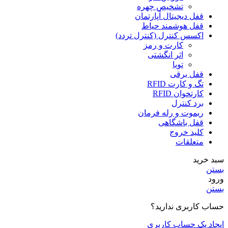
تشخیص چهره
قفل دیجیتال آپارتمان
قفل هوشمند حیاط
اکسس کنترل (کنترل تردد)
کارت و رمز
اثر انگشتی
تویا
قفل برقی
تگ و کارت RFID
کارتخوان RFID
برد کنترل
ریموت و رله فرمان
قفل باشگاهی
کلید خروج
متعلقات
سبد خرید
بستن
ورود
بستن
حساب کاربری ندارید؟
ایجاد یک حساب کاربری