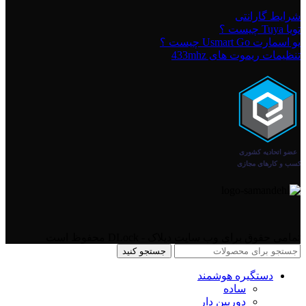
شرایط گارانتی
تویا Tuya چیست ؟
یو اسمارت Usmart Go چیست ؟
تنظیمات ریموت های 433mhz
تمامی حقوق برای وب سایت دیلاک - DLock محفوظ است
جستجو کنید
دستگیره هوشمند
ساده
دوربین دار