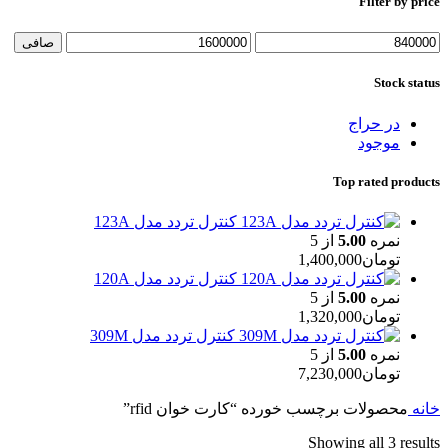
Filter by price
حداقل
حداكثر
صافی
قیمت
قيمت
Stock status
در حراج
موجود
Top rated products
کنترل تردد مدل 123A
نمره
5.00
از 5
تومان
1,400,000
کنترل تردد مدل 120A
نمره
5.00
از 5
تومان
1,320,000
کنترل تردد مدل 309M
نمره
5.00
از 5
تومان
7,230,000
خانه
محصولات برچسب خورده “کارت خوان rfid”
Showing all 3 results