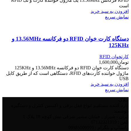
RFID فرکانس 13.56MHz یک ماژول خواننده کارت و تگ RFID
است
افزودن به سبد خرید
نمایش سریع
دستگاه کارت خوان RFID دو فرکانسه 13.56MHz و
125KHz
کارتخوان RFID
تومان
1,600,000
دستگاه کارت خوان RFID دو فرکانسه 13.56MHz و 125KHz
ماژول خواننده کارت‌های RFID، دستگاهی است که از طریق کابل
USB
افزودن به سبد خرید
نمایش سریع
دیلاک
وارد کننده مستقیم انواع قفل برقی و اکسس کنترل و دستگیره
هوشمند
ایران - شیراز , خیابان مشیر شرقی نبش کوچه 18 پلاک 1
تلفن : 07132321919
واتساپ و تلگرام : 09385009999