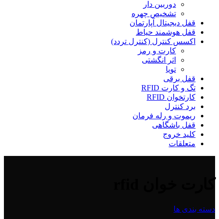
دوربین دار
تشخیص چهره
قفل دیجیتال آپارتمان
قفل هوشمند حیاط
اکسس کنترل (کنترل تردد)
کارت و رمز
اثر انگشتی
تویا
قفل برقی
تگ و کارت RFID
کارتخوان RFID
برد کنترل
ریموت و رله فرمان
قفل باشگاهی
کلید خروج
متعلقات
کارت خوان rfid
دسته بندی ها