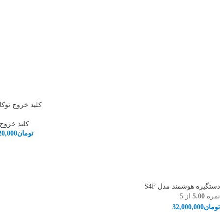
کلید خروج توکار 
کلید خروج
تومان
20,000
دستگیره هوشمند مدل S4F
نمره
5.00
از 5
تومان
32,000,000