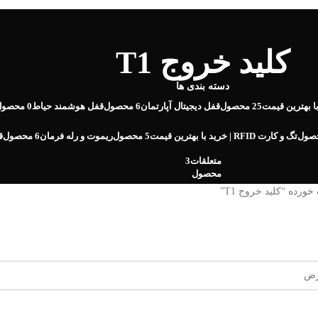
کلید خروج T1
دسته بندی ها
ا بهترین قیمت
25 محصول
قفل دیجیتال آپارتمان
6 محصول
قفل هوشمند حیاط
0 محصول
تگ و کارت RFID | خرید با بهترین قیمت
5 محصول
ریموت و رله فرمان
6 محصول
ق
متعلقات
3
محصول
ده “کلید خروج T1”