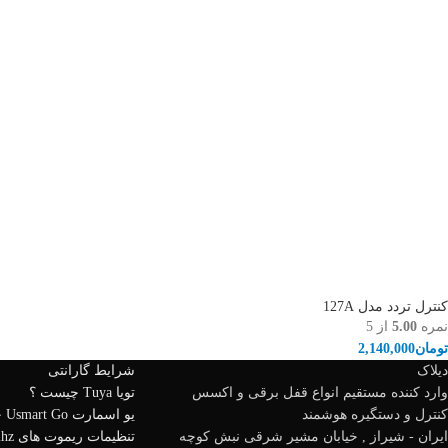
کنترل تردد مدل 127A
نمره
5.00
از 5
تومان
2,140,000
دیلاک
شرایط گارانتی
وارد کننده مستقیم انواع قفل برقی و اکسس
تویا Tuya چیست ؟
کنترل و دستگیره هوشمند
یو اسمارت Usmart Go چیست ؟
ایران - شیراز , خیابان مشیر شرقی نبش کوچه
تنظیمات ریموت های 433mhz