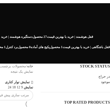
قفل هوشمند | خرید با بهترین قیمت
27 محصول
دستگیره هوشمند | خرید ب
قفل باشگاهی | خرید با بهترین قیمت
1 محصول
پکیج های آماده
0 محصول
برد کنترل
1 محصول
STOCK STATUS
خانه
محصولات برچسب خور
نمایش یک نتیجه
در حراج
موجود
نمایش نوار کناری
نمایش
9
12
18
24
TOP RATED PRODUCTS