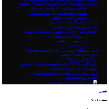
دستگیره هوشمند | خرید با بهترین قیمت
25 محصول
دستگیره هوشمند اقتصادی
7 محصول
دستگیره هوشمند دوربین دار
8 محصول
تشخیص چهره
9 محصول
قفل دیجیتال آپارتمان
6 محصول
قفل هوشمند حیاط
0 محصول
اکسس کنترل | خرید با بهترین قیمت
19 محصول
کارت و رمز
18 محصول
اثر انگشتی
4 محصول
تویا
3 محصول
قفل باشگاهی | خرید با بهترین قیمت
1 محصول
پکیج های آماده
0 محصول
برد کنترل
1 محصول
تگ و کارت RFID | خرید با بهترین قیمت
5 محصول
ریموت و رله فرمان
6 محصول
قفل برقی | خرید با بهترین قیمت
9 محصول
کلید خروج
6 محصول
متعلقات
3 محصول
بستن
Stock status