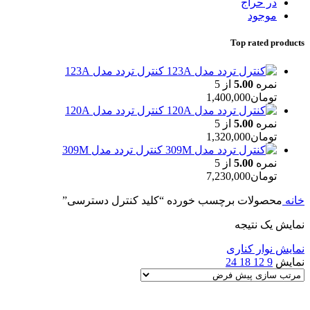
در حراج
موجود
Top rated products
کنترل تردد مدل 123A
نمره
5.00
از 5
تومان
1,400,000
کنترل تردد مدل 120A
نمره
5.00
از 5
تومان
1,320,000
کنترل تردد مدل 309M
نمره
5.00
از 5
تومان
7,230,000
خانه
محصولات برچسب خورده “کلید کنترل دسترسی”
نمایش یک نتیجه
نمایش نوار کناری
نمایش
9
12
18
24