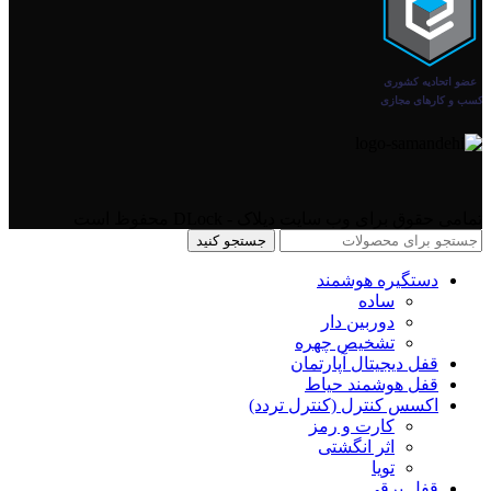
تمامی حقوق برای وب سایت دیلاک - DLock محفوظ است
جستجو کنید
دستگیره هوشمند
ساده
دوربین دار
تشخیص چهره
قفل دیجیتال آپارتمان
قفل هوشمند حیاط
اکسس کنترل (کنترل تردد)
کارت و رمز
اثر انگشتی
تویا
قفل برقی