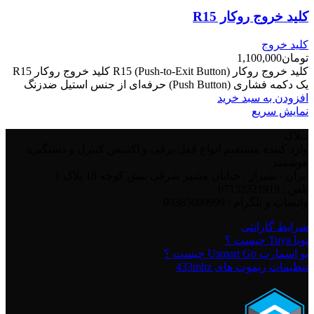
کلید خروج روکار R15
کلید خروج
تومان
1,100,000
کلید خروج روکار R15 (Push-to-Exit Button) کلید خروج روکار R15
یک دکمه فشاری (Push Button) حرفه‌ای از جنس استیل ضدزنگ
افزودن به سبد خرید
نمایش سریع
دیلاک
وارد کننده مستقیم انواع قفل برقی و اکسس کنترل و دستگیره
هوشمند
ایران - شیراز , خیابان مشیر شرقی نبش کوچه 18 پلاک 1
تلفن : 07132321919
واتساپ و تلگرام : 09385009999
شرایط گارانتی
تویا Tuya چیست ؟
یو اسمارت Usmart Go چیست ؟
تنظیمات ریموت های 433mhz