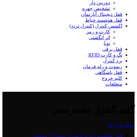
دوربین دار
تشخیص چهره
قفل دیجیتال آپارتمان
قفل هوشمند حیاط
اکسس کنترل (کنترل تردد)
کارت و رمز
اثر انگشتی
تویا
قفل برقی
تگ و کارت RFID
برد کنترل
ریموت و رله فرمان
قفل باشگاهی
کلید خروج
متعلقات
کلید کنترل دسترسی
دسته بندی ها
قفل هوشمند | خرید با بهترین قیمت
27 محصول