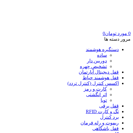
0
مورد
تومان
0
مرور دسته ها
دستگیره هوشمند
ساده
دوربین دار
تشخیص چهره
قفل دیجیتال آپارتمان
قفل هوشمند حیاط
اکسس کنترل (کنترل تردد)
کارت و رمز
اثر انگشتی
تویا
قفل برقی
تگ و کارت RFID
برد کنترل
ریموت و رله فرمان
قفل باشگاهی