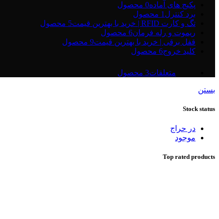
پکیج های آماده
0 محصول
برد کنترل
1 محصول
تگ و کارت RFID | خرید با بهترین قیمت
5 محصول
ریموت و رله فرمان
6 محصول
قفل برقی | خرید با بهترین قیمت
9 محصول
کلید خروج
6 محصول
متعلقات
3 محصول
بستن
Stock status
در حراج
موجود
Top rated products