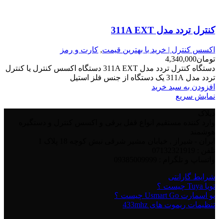
کنترل تردد مدل 311A EXT
اکسس کنترل | خرید با بهترین قیمت
,
کارت و رمز
تومان
4,340,000
دستگاه کنترل تردد مدل 311A EXT دستگاه اکسس کنترل یا کنترل
تردد مدل 311A یک دستگاه از جنس فلز استیل
افزودن به سبد خرید
نمایش سریع
دیلاک
وارد کننده مستقیم انواع قفل برقی و اکسس کنترل و دستگیره
هوشمند
ایران - شیراز , خیابان مشیر شرقی نبش کوچه 18 پلاک 1
تلفن : 07132321919
واتساپ و تلگرام : 09385009999
شرایط گارانتی
تویا Tuya چیست ؟
یو اسمارت Usmart Go چیست ؟
تنظیمات ریموت های 433mhz