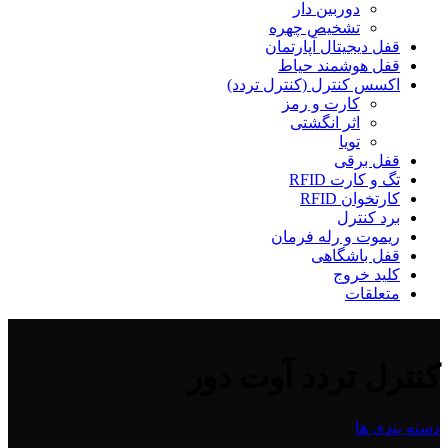
دوربین دار
تشخیص چهره
قفل دیجیتال آپارتمان
قفل هوشمند حیاط
اکسس کنترل (کنترل تردد)
کارت و رمز
اثر انگشتی
تویا
قفل برقی
تگ و کارت RFID
کارتخوان RFID
برد کنترل
ریموت و رله فرمان
قفل باشگاهی
کلید خروج
متعلقات
کنترل تردد آوت دور
دسته بندی ها