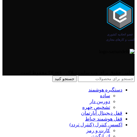
تمامی حقوق برای وب سایت دیلاک - DLock محفوظ است
جستجو کنید
دستگیره هوشمند
ساده
دوربین دار
تشخیص چهره
قفل دیجیتال آپارتمان
قفل هوشمند حیاط
اکسس کنترل (کنترل تردد)
کارت و رمز
اثر انگشتی