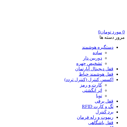
0
مورد
تومان
0
مرور دسته ها
دستگیره هوشمند
ساده
دوربین دار
تشخیص چهره
قفل دیجیتال آپارتمان
قفل هوشمند حیاط
اکسس کنترل (کنترل تردد)
کارت و رمز
اثر انگشتی
تویا
قفل برقی
تگ و کارت RFID
برد کنترل
ریموت و رله فرمان
قفل باشگاهی