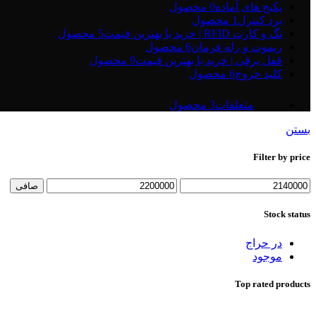
پکیج های آماده
0 محصول
برد کنترل
1 محصول
تگ و کارت RFID | خرید با بهترین قیمت
5 محصول
ریموت و رله فرمان
6 محصول
قفل برقی | خرید با بهترین قیمت
9 محصول
کلید خروج
6 محصول
متعلقات
3 محصول
بستن
Filter by price
حداقل
حداكثر
صافی
قیمت
قيمت
Stock status
در حراج
موجود
Top rated products