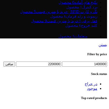
پکیج های آماده
0 محصول
برد کنترل
1 محصول
تگ و کارت RFID | خرید با بهترین قیمت
5 محصول
ریموت و رله فرمان
6 محصول
قفل برقی | خرید با بهترین قیمت
9 محصول
کلید خروج
6 محصول
متعلقات
3 محصول
بستن
Filter by price
حداقل
حداكثر
صافی
قیمت
قيمت
Stock status
در حراج
موجود
Top rated products