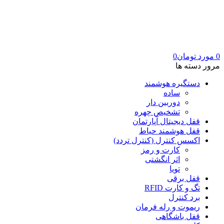
0
مورد
تومان
0
مرور دسته ها
دستگیره هوشمند
ساده
دوربین دار
تشخیص چهره
قفل دیجیتال آپارتمان
قفل هوشمند حیاط
اکسس کنترل (کنترل تردد)
کارت و رمز
اثر انگشتی
تویا
قفل برقی
تگ و کارت RFID
برد کنترل
ریموت و رله فرمان
قفل باشگاهی