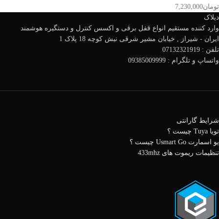
تومان
7,230,000
دیلاک
وارد کننده مستقیم انواع قفل برقی و اکسس کنترل و دستگیره هوشمند
ایران - شیراز , خیابان مشیر شرقی نبش کوچه 18 پلاک 1
تلفن : 07132321919
واتساپ و تلگرام : 09385009999
شرایط گارانتی
تویا Tuya چیست ؟
یو اسمارت Usmart Go چیست ؟
تنظیمات ریموت های 433mhz