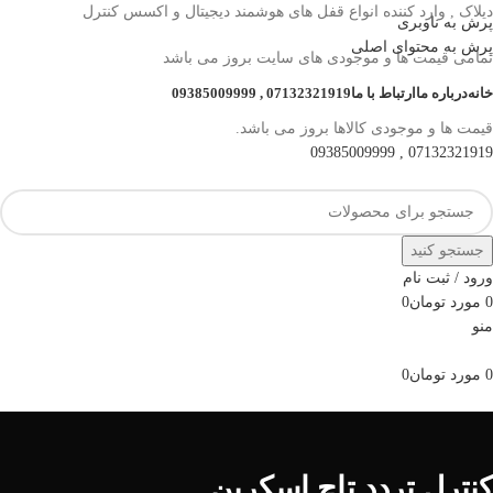
دیلاک , وارد کننده انواع قفل های هوشمند دیجیتال و اکسس کنترل
پرش به ناوبری
پرش به محتوای اصلی
تمامی قیمت ها و موجودی های سایت بروز می باشد
خانه
درباره ما
ارتباط با ما
07132321919 , 09385009999
قیمت ها و موجودی کالاها بروز می باشد.
07132321919 , 09385009999
جستجو کنید
ورود / ثبت نام
0
مورد
تومان
0
منو
0
مورد
تومان
0
مرور دسته ها
کنترل تردد تاچ اسکرین