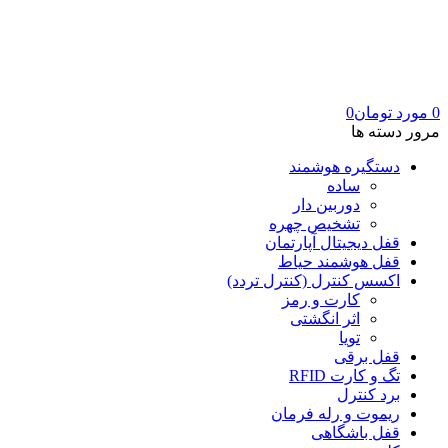
0
مورد
تومان
0
مرور دسته ها
دستگیره هوشمند
ساده
دوربین دار
تشخیص چهره
قفل دیجیتال آپارتمان
قفل هوشمند حیاط
اکسس کنترل (کنترل تردد)
کارت و رمز
اثر انگشتی
تویا
قفل برقی
تگ و کارت RFID
برد کنترل
ریموت و رله فرمان
قفل باشگاهی