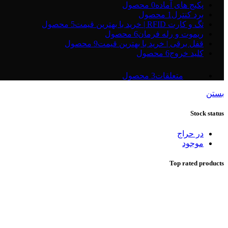
پکیج های آماده
0 محصول
برد کنترل
1 محصول
تگ و کارت RFID | خرید با بهترین قیمت
5 محصول
ریموت و رله فرمان
6 محصول
قفل برقی | خرید با بهترین قیمت
9 محصول
کلید خروج
6 محصول
متعلقات
3 محصول
بستن
Stock status
در حراج
موجود
Top rated products