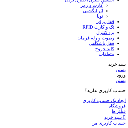
کارت و رمز
اثر انگشتی
تویا
قفل برقی
تگ و کارت RFID
برد کنترل
ریموت و رله فرمان
قفل باشگاهی
کلید خروج
متعلقات
سبد خرید
بستن
ورود
بستن
حساب کاربری ندارید؟
ایجاد یک حساب کاربری
فروشگاه
فیلتر ها
سبد خرید
حساب کاربری من