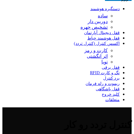
دستگیره هوشمند
ساده
دوربین دار
تشخیص چهره
قفل دیجیتال آپارتمان
قفل هوشمند حیاط
اکسس کنترل (کنترل تردد)
کارت و رمز
اثر انگشتی
تویا
قفل برقی
تگ و کارت RFID
برد کنترل
ریموت و رله فرمان
قفل باشگاهی
کلید خروج
متعلقات
کنترل تردد رو کار