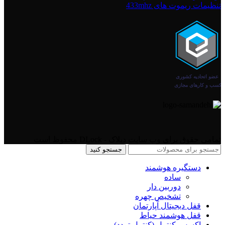
تنظیمات ریموت های 433mhz
تمامی حقوق برای وب سایت دیلاک - DLock محفوظ است
جستجو کنید
دستگیره هوشمند
ساده
دوربین دار
تشخیص چهره
قفل دیجیتال آپارتمان
قفل هوشمند حیاط
اکسس کنترل (کنترل تردد)