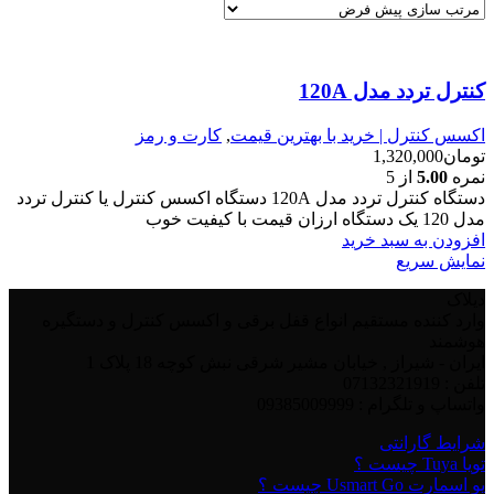
کنترل تردد مدل 120A
اکسس کنترل | خرید با بهترین قیمت
,
کارت و رمز
تومان
1,320,000
نمره
5.00
از 5
دستگاه کنترل تردد مدل 120A دستگاه اکسس کنترل یا کنترل تردد
مدل 120 یک دستگاه ارزان قیمت با کیفیت خوب
افزودن به سبد خرید
نمایش سریع
دیلاک
وارد کننده مستقیم انواع قفل برقی و اکسس کنترل و دستگیره
هوشمند
ایران - شیراز , خیابان مشیر شرقی نبش کوچه 18 پلاک 1
تلفن : 07132321919
واتساپ و تلگرام : 09385009999
شرایط گارانتی
تویا Tuya چیست ؟
یو اسمارت Usmart Go چیست ؟