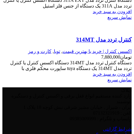
دستگاه کنترل تردد مدل 311A EXT دستگاه اکسس کنترل یا کنترل
تردد مدل 311A یک دستگاه از جنس فلز استیل
افزودن به سبد خرید
نمایش سریع
کنترل تردد مدل 314MT
اکسس کنترل | خرید با بهترین قیمت
,
تویا
,
کارت و رمز
تومان
7,880,000
دستگاه کنترل تردد مدل 314MT دستگاه اکسس کنترل یا کنترل
تردد مدل 314MT یک دستگاه tuya ساپورت محکم فلزی با
افزودن به سبد خرید
نمایش سریع
دیلاک
وارد کننده مستقیم انواع قفل برقی و اکسس کنترل و دستگیره
هوشمند
ایران - شیراز , خیابان مشیر شرقی نبش کوچه 18 پلاک 1
تلفن : 07132321919
واتساپ و تلگرام : 09385009999
شرایط گارانتی