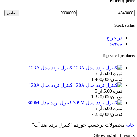
Filter by price
حداقل
حداكثر
صافی
قیمت
قيمت
Stock status
در حراج
موجود
Top rated products
کنترل تردد مدل 123A
نمره
5.00
از 5
تومان
1,400,000
کنترل تردد مدل 120A
نمره
5.00
از 5
تومان
1,320,000
کنترل تردد مدل 309M
نمره
5.00
از 5
تومان
7,230,000
خانه
محصولات برچسب خورده “کنترل تردد ضد آب”
Showing all 3 results