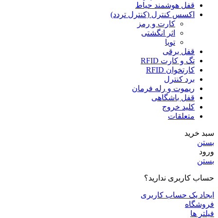
قفل هوشمند حیاط
اکسس کنترل (کنترل تردد)
کارت و رمز
اثر انگشتی
تویا
قفل برقی
تگ و کارت RFID
کارتخوان RFID
برد کنترل
ریموت و رله فرمان
قفل باشگاهی
کلید خروج
متعلقات
سبد خرید
بستن
ورود
بستن
حساب کاربری ندارید؟
ایجاد یک حساب کاربری
فروشگاه
فیلتر ها