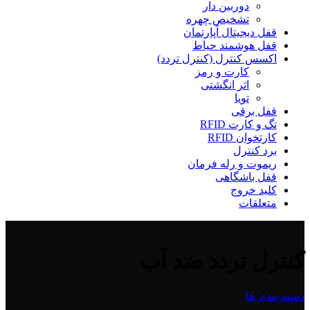
دوربین دار
تشخیص چهره
قفل دیجیتال آپارتمان
قفل هوشمند حیاط
اکسس کنترل (کنترل تردد)
کارت و رمز
اثر انگشتی
تویا
قفل برقی
تگ و کارت RFID
کارتخوان RFID
برد کنترل
ریموت و رله فرمان
قفل باشگاهی
کلید خروج
متعلقات
کنترل تردد ضد آب
دسته بندی ها