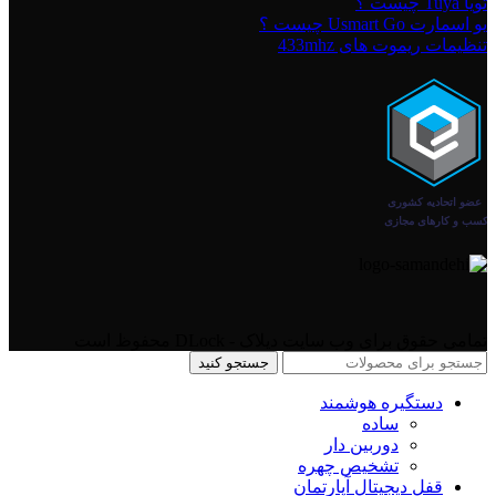
تویا Tuya چیست ؟
یو اسمارت Usmart Go چیست ؟
تنظیمات ریموت های 433mhz
تمامی حقوق برای وب سایت دیلاک - DLock محفوظ است
جستجو کنید
دستگیره هوشمند
ساده
دوربین دار
تشخیص چهره
قفل دیجیتال آپارتمان