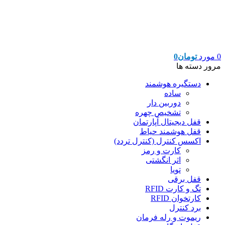
0
مورد
تومان
0
مرور دسته ها
دستگیره هوشمند
ساده
دوربین دار
تشخیص چهره
قفل دیجیتال آپارتمان
قفل هوشمند حیاط
اکسس کنترل (کنترل تردد)
کارت و رمز
اثر انگشتی
تویا
قفل برقی
تگ و کارت RFID
کارتخوان RFID
برد کنترل
ریموت و رله فرمان