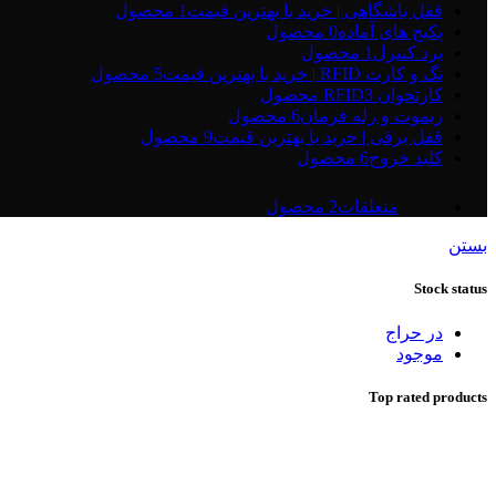
قفل باشگاهی | خرید با بهترین قیمت
1 محصول
پکیج های آماده
0 محصول
برد کنترل
1 محصول
تگ و کارت RFID | خرید با بهترین قیمت
5 محصول
کارتخوان RFID
3 محصول
ریموت و رله فرمان
6 محصول
قفل برقی | خرید با بهترین قیمت
9 محصول
کلید خروج
6 محصول
متعلقات
2 محصول
بستن
Stock status
در حراج
موجود
Top rated products