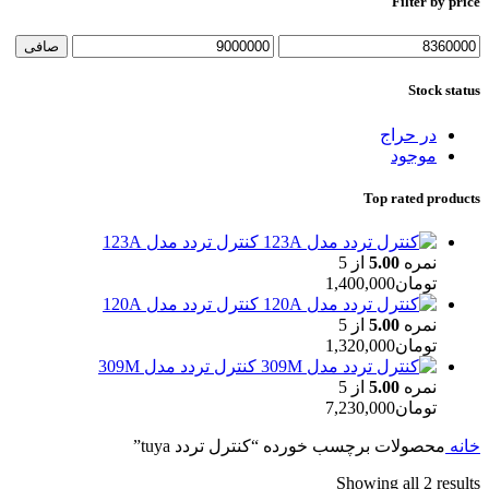
Filter by price
حداقل
حداكثر
صافی
قیمت
قيمت
Stock status
در حراج
موجود
Top rated products
کنترل تردد مدل 123A
نمره
5.00
از 5
تومان
1,400,000
کنترل تردد مدل 120A
نمره
5.00
از 5
تومان
1,320,000
کنترل تردد مدل 309M
نمره
5.00
از 5
تومان
7,230,000
خانه
محصولات برچسب خورده “کنترل تردد tuya”
Showing all 2 results