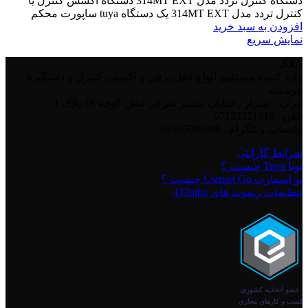
دستگاه کنترل تردد مدل 314MT EXT دستگاه اکسس کنترل یا
کنترل تردد مدل 314MT EXT یک دستگاه tuya ساپورت محکم
افزودن به سبد خرید
نمایش سریع
دیلاک
وارد کننده مستقیم انواع قفل برقی و اکسس کنترل و دستگیره
هوشمند
ایران - شیراز , خیابان مشیر شرقی نبش کوچه 18 پلاک 1
تلفن : 07132321919
واتساپ و تلگرام : 09385009999
شرایط گارانتی
تویا Tuya چیست ؟
یو اسمارت Usmart Go چیست ؟
تنظیمات ریموت های 433mhz