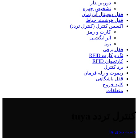
دوربین دار
تشخیص چهره
قفل دیجیتال آپارتمان
قفل هوشمند حیاط
اکسس کنترل (کنترل تردد)
کارت و رمز
اثر انگشتی
تویا
قفل برقی
تگ و کارت RFID
کارتخوان RFID
برد کنترل
ریموت و رله فرمان
قفل باشگاهی
کلید خروج
متعلقات
کنترل تردد tuya
دسته بندی ها