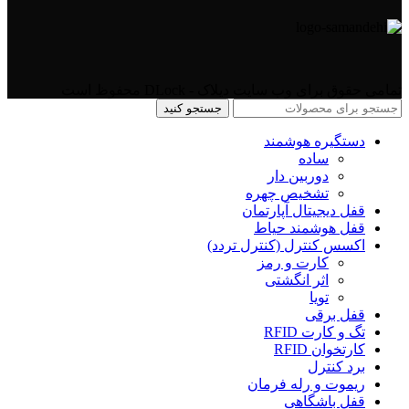
تمامی حقوق برای وب سایت دیلاک - DLock محفوظ است
جستجو کنید
دستگیره هوشمند
ساده
دوربین دار
تشخیص چهره
قفل دیجیتال آپارتمان
قفل هوشمند حیاط
اکسس کنترل (کنترل تردد)
کارت و رمز
اثر انگشتی
تویا
قفل برقی
تگ و کارت RFID
کارتخوان RFID
برد کنترل
ریموت و رله فرمان
قفل باشگاهی