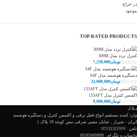
در حراج
موجود
TOP RATED PRODUCTS
کنترل تردد مدل 309M
تومان
7,230,000
دستگیره هوشمند مدل S4F
تومان
32,000,000
اکسس کنترل مدل 133AFT
تومان
9,000,000
دیلاک
وارد کننده مستقیم انواع قفل برقی و اکسس کنترل و دستگیره هوشمند
ایران - شیراز , خیابان مشیر شرقی نبش کوچه 18 پلاک 1
تلفن : 07132321919
واتساپ و تلگرام : 09385009999