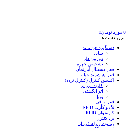
0
مورد
تومان
0
مرور دسته ها
دستگیره هوشمند
ساده
دوربین دار
تشخیص چهره
قفل دیجیتال آپارتمان
قفل هوشمند حیاط
اکسس کنترل (کنترل تردد)
کارت و رمز
اثر انگشتی
تویا
قفل برقی
تگ و کارت RFID
کارتخوان RFID
برد کنترل
ریموت و رله فرمان