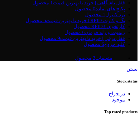
قفل باشگاهی | خرید با بهترین قیمت
1 محصول
پکیج های آماده
0 محصول
برد کنترل
1 محصول
تگ و کارت RFID | خرید با بهترین قیمت
5 محصول
کارتخوان RFID
3 محصول
ریموت و رله فرمان
6 محصول
قفل برقی | خرید با بهترین قیمت
9 محصول
کلید خروج
6 محصول
متعلقات
2 محصول
بستن
Stock status
در حراج
موجود
Top rated products