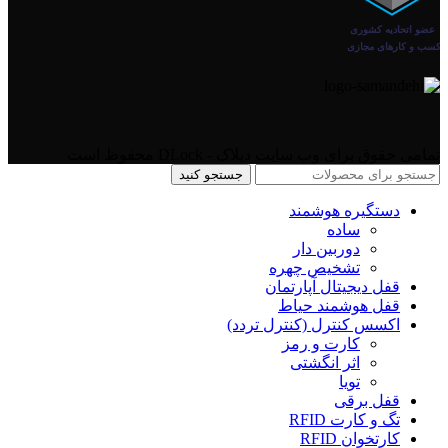
تمامی حقوق برای وب سایت دیلاک - DLock محفوظ است
جستجو کنید
دستگیره هوشمند
ساده
دوربین دار
تشخیص چهره
قفل دیجیتال آپارتمان
قفل هوشمند حیاط
اکسس کنترل (کنترل تردد)
کارت و رمز
اثر انگشتی
تویا
قفل برقی
تگ و کارت RFID
کارتخوان RFID