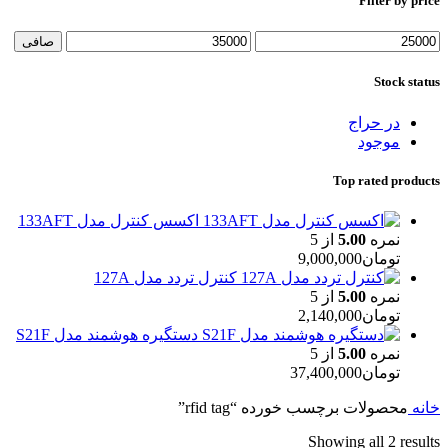
Filter by price
حداقل
حداكثر
صافی
قیمت
قيمت
Stock status
در حراج
موجود
Top rated products
اکسس کنترل مدل 133AFT
نمره
5.00
از 5
تومان
9,000,000
کنترل تردد مدل 127A
نمره
5.00
از 5
تومان
2,140,000
دستگیره هوشمند مدل S21F
نمره
5.00
از 5
تومان
37,400,000
خانه
محصولات برچسب خورده “rfid tag”
Showing all 2 results