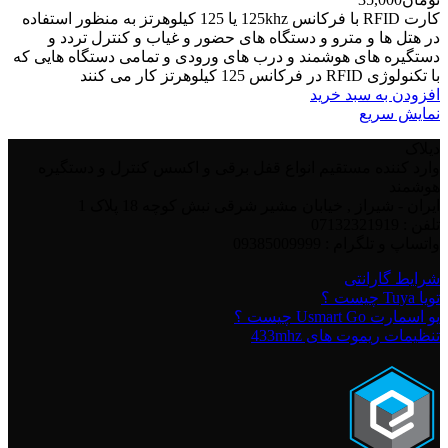
کارت RFID با فرکانس 125khz یا 125 کیلوهرتز به منظور استفاده
در هتل ها و مترو و دستگاه های حضور و غیاب و کنترل تردد و
دستگیره های هوشمند و درب های ورودی و تمامی دستگاه هایی که
با تکنولوژی RFID در فرکانس 125 کیلوهرتز کار می کنند
افزودن به سبد خرید
نمایش سریع
دیلاک
وارد کننده مستقیم انواع قفل برقی و اکسس کنترل و دستگیره
هوشمند
ایران - شیراز , خیابان مشیر شرقی نبش کوچه 18 پلاک 1
تلفن : 07132321919
واتساپ و تلگرام : 09385009999
شرایط گارانتی
تویا Tuya چیست ؟
یو اسمارت Usmart Go چیست ؟
تنظیمات ریموت های 433mhz