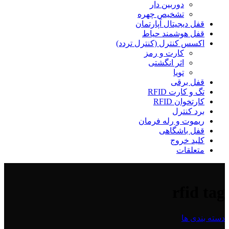
دوربین دار
تشخیص چهره
قفل دیجیتال آپارتمان
قفل هوشمند حیاط
اکسس کنترل (کنترل تردد)
کارت و رمز
اثر انگشتی
تویا
قفل برقی
تگ و کارت RFID
کارتخوان RFID
برد کنترل
ریموت و رله فرمان
قفل باشگاهی
کلید خروج
متعلقات
rfid tag
دسته بندی ها