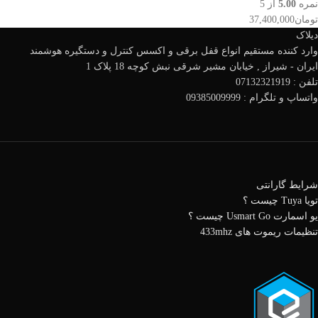
نمره
5.00
از 5
تومان
37,400,000
دیلاک
وارد کننده مستقیم انواع قفل برقی و اکسس کنترل و دستگیره هوشمند
ایران - شیراز , خیابان مشیر شرقی نبش کوچه 18 پلاک 1
تلفن : 07132321919
واتساپ و تلگرام : 09385009999
شرایط گارانتی
تویا Tuya چیست ؟
یو اسمارت Usmart Go چیست ؟
تنظیمات ریموت های 433mhz