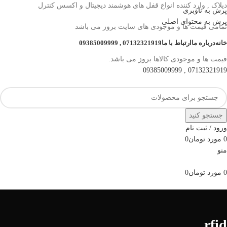
دیلاک , وارد کننده انواع قفل های هوشمند دیجیتال و اکسس کنترل
پرش به ناوبری
پرش به محتوای اصلی
تمامی قیمت ها و موجودی های سایت بروز می باشد
خانه
درباره ما
ارتباط با ما
07132321919 , 09385009999
قیمت ها و موجودی کالاها بروز می باشد.
07132321919 , 09385009999
جستجو کنید
ورود / ثبت نام
0
مورد
تومان
0
منو
0
مورد
تومان
0
مرور دسته ها
rfid