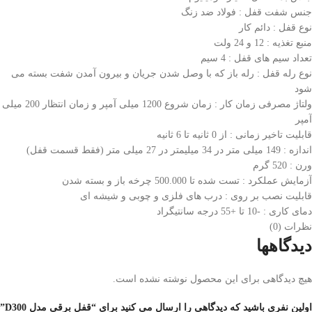
جنس شفت قفل : فولاد ضد زنگ
نوع قفل : دائم کار
منبع تغذیه : 12 و 24 ولت
تعداد سیم های قفل : 4 سیم
نوع رله قفل : رله باز که با وصل شدن جریان و بیرون آمدن شفت بسته می
شود
ولتاژ مصرفی زمان کار : زمان شروع 1200 میلی آمپر و زمان انتظار 200 میلی
آمپر
قابلیت تاخیر زمانی : از 0 ثانیه تا 6 ثانیه
اندازه : 149 میلی متر در 34 میلیمتر در 27 میلی متر (فقط قسمت قفل)
ورن : 520 گرم
آزمایش عملکرد : تست شده تا 500.000 چرخه باز و بسته شدن
قابلیت نصب بر روی : درب های فلزی و چوبی و شیشه ای
دمای کاری : -10 تا +55 درجه سانتیگراد
نظرات (0)
دیدگاهها
هیچ دیدگاهی برای این محصول نوشته نشده است.
اولین نفری باشید که دیدگاهی را ارسال می کنید برای “قفل برقی مدل D300”