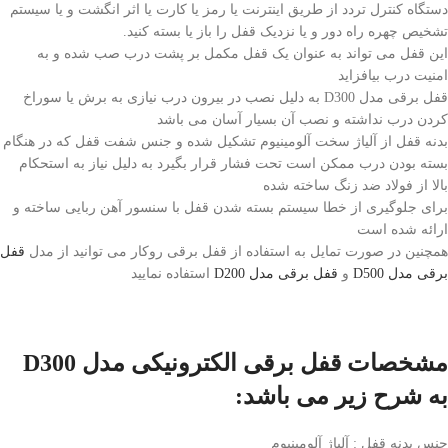
دستگاه کنترل تردد از طریق اینترنت یا رمز یا کارت یا اثر انگشت و یا سیستم
تشخیص چهره راه دور و یا نزدیک قفل را باز یا بسته کنید.
این قفل می تواند به عنوان یک قفل مکمل بر پشت درب صب شده و به
امنیت درب بیافزاید
قفل برقی مدل D300 به دلیل نصب در بیرون درب نیازی به برش یا سوراخ
کردن درب نداشته و نصب آن بسیار آسان می باشد
بدنه قفل از آلیاژ سخت آلومینیوم تشکیل شده و جنس شفت قفل که در هنگام
بسته بودن درب ممکن است تحت فشار قرار بگیرد به دلیل نیاز به استحکام
بالا از فولاد ضد زنگ ساخته شده
برای جلوگیری از خطا سیستم بسته شدن قفل با سنسور آهن ربایی ساخته و
ارائه شده است
همچنین در صورت تمایل به استفاده از قفل برقی روکار می توانید از مدل
قفل
برقی مدل D500
و
قفل برقی مدل D200
استفاده نمایید
مشخصات قفل برقی الکترونیکی مدل D300
به شرح زیر می باشد:
جنس بدنه قفل : آلیاژ آلومینیوم