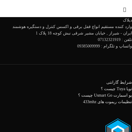
دیلاک
وارد کننده مستقیم انواع قفل برقی و اکسس کنترل و دستگیره هوشمند
ایران - شیراز , خیابان مشیر شرقی نبش کوچه 18 پلاک 1
تلفن : 07132321919
واتساپ و تلگرام : 09385009999
شرایط گارانتی
تویا Tuya چیست ؟
یو اسمارت Usmart Go چیست ؟
تنظیمات ریموت های 433mhz