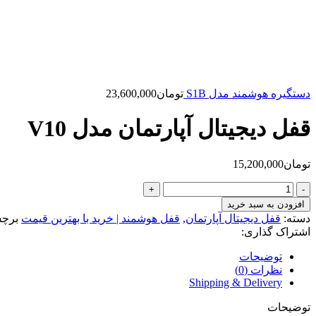
دستگیره هوشمند مدل S1B
تومان
23,600,000
قفل دیجیتال آپارتمان مدل V10
تومان
15,200,000
قفل
دیجیتال
افزودن به سبد خرید
آپارتمان
دسته:
قفل دیجیتال آپارتمان
,
قفل هوشمند | خرید با بهترین قیمت
برچ
مدل
اشتراک گذاری:
V10
عدد
توضیحات
نظرات (0)
Shipping & Delivery
توضیحات