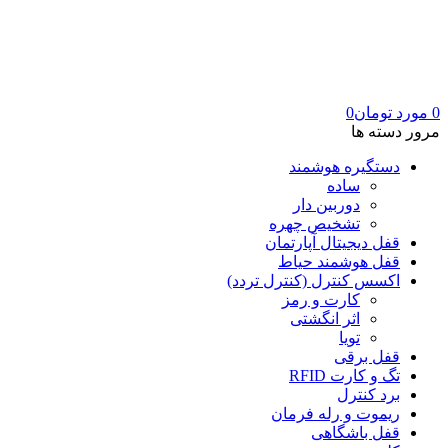
0
مورد
تومان
0
مرور دسته ها
دستگیره هوشمند
ساده
دوربین دار
تشخیص چهره
قفل دیجیتال آپارتمان
قفل هوشمند حیاط
اکسس کنترل (کنترل تردد)
کارت و رمز
اثر انگشتی
تویا
قفل برقی
تگ و کارت RFID
برد کنترل
ریموت و رله فرمان
قفل باشگاهی