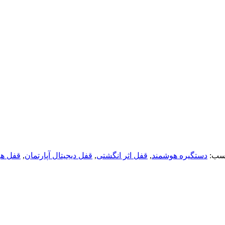
سب:
دستگیره هوشمند
,
قفل اثر انگشتی
,
قفل دیجیتال آپارتمان
,
قفل ه