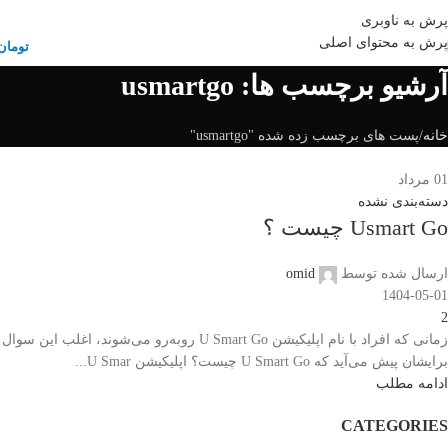
قیمت ها و موجودی کالاها بروز می باشد.
07132321919 , 09385009999
پرش به ناوبری
پرش به محتوای اصلی
تومان
آرشیو برچسب ها: usmartgo
خانه
پست های برچسب زده شده "usmartgo"
01
مرداد
دسته‌بندی نشده
Usmart Go چیست ؟
ارسال شده توسط
omid
1404-05-01
2
زمانی که افراد با نام اپلیکیشن U Smart Go روبه‌رو می‌شوند، اغلب این سوال
برایشان پیش می‌آید که U Smart Go چیست؟ اپلیکیشن U Smar...
ادامه مطلب
CATEGORIES