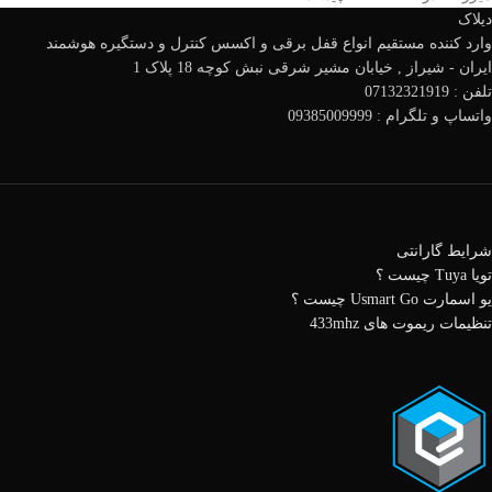
دیلاک
وارد کننده مستقیم انواع قفل برقی و اکسس کنترل و دستگیره هوشمند
ایران - شیراز , خیابان مشیر شرقی نبش کوچه 18 پلاک 1
تلفن : 07132321919
واتساپ و تلگرام : 09385009999
شرایط گارانتی
تویا Tuya چیست ؟
یو اسمارت Usmart Go چیست ؟
تنظیمات ریموت های 433mhz