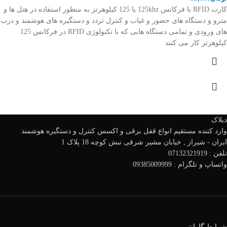
کارت RFID با فرکانس 125khz یا 125 کیلوهرتز به منظور استفاده در هتل ها و
مترو و دستگاه های حضور و غیاب و کنترل تردد و دستگیره های هوشمند و درب
های ورودی و تمامی دستگاه هایی که با تکنولوژی RFID در فرکانس 125
کیلوهرتز کار می کنند
دیلاک
وارد کننده مستقیم انواع قفل برقی و اکسس کنترل و دستگیره هوشمند
ایران - شیراز , خیابان مشیر شرقی نبش کوچه 18 پلاک 1
تلفن : 07132321919
واتساپ و تلگرام : 09385009999
شرایط گارانتی