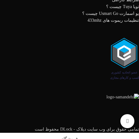
تویا Tuya چیست ؟
یو اسمارت Usmart Go چیست ؟
تنظیمات ریموت های 433mhz
برای بزرگنمایی کلیک کنید
تمامی حقوق برای وب سایت دیلاک - DLock محفوظ است
فروشگاه