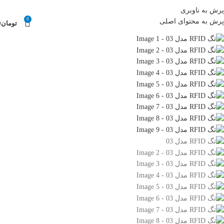
قیمت ها و موجودی کالاها بروز می باشد.
07132321919 , 09385009999
پرش به ناوبری
0
پرش به محتوای اصلی
تومان
0