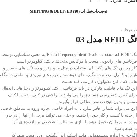
اشتراک گذاری:
توضیحات
نظرات (0)
SHIPPING & DELIVERY
توضیحات
تگ RFID مدل 03
تگ RDIF که مخفف
Radio Frequency Identification
به معنی شناسایی توسط
فرکانس های رادیویی هست با فرکانس 125khz یا 125 کیلوهرتز است
کاربرد این تگ های دگمه ای استفاده در هتل ها و مترو و دستگاه های حضور و
غیاب و کنترل تردد و دستگیره های هوشمند و درب های ورودی و تمامی دستگاه
هایی که با این تکنولوژی کار می کنند هست
این تگ ها با قابلیت کارکرد در باند فرکانسی 125 کیلوهرتز راه‌حل‌هایی ایده‌آل
برای کنترل دسترسی هستند زیرا می‌توانند به راحتی در کیف، جیب یا کیف
دستی و بدون هیچ دردسر اضافی قرار بگیرند.
این می تواند شما را قادر سازد تا به افراد خاصی اجازه ورود به مناطق خاصی
از خانه یا کسب و کار خود را بدهید، و حتی می توانید برخی از آنها را در بدو
ورود به مهمانان تحویل دهید تا نیازی به نظارت شخصی بر بازدیدهای آنها
نداشته باشید.
اگرچه به اندازه سیستم‌هایی مانند اسکنر اثر انگشت روی امنیت متمرکز