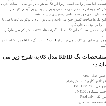
نیست، اما بسیار راحت است، زیرا این تگ می‌تواند در فواصل 10 سانتی‌متری
کار کند و به افراد امکان می‌دهد حتی بدون نیاز به بیرون آوردن کارت از
جیب‌های بالای خود به مناطقی دسترسی داشته باشند.
این تگ ها ساخت کشور چین می باشد و می توان نام یا لوگو شرکت یا هتل یا
… را بر روی آن چاپ کرد
لازم به ذکر است که این تگ فقط با گیرنده های 125khz کار کرده و سازگاری
دارد
همچنین بجای این کارت می توانید از
کارت RFID
یا
تگ RFID مدل 08
استفاده
کنید
مشخصات تگ RFID مدل 03 به شرح زیر می
باشد:
جنس قفل : ABS
فرکانس کاری : 125 کیلوهرتز
پروتکل : ISO11784/785
چیپ دستگاه : EM4100
نوع تگ : Read only
قابلیت ضد آب : دارد