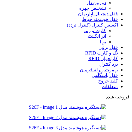
دوربین دار
تشخیص چهره
قفل دیجیتال آپارتمان
قفل هوشمند حیاط
اکسس کنترل (کنترل تردد)
کارت و رمز
اثر انگشتی
تویا
قفل برقی
تگ و کارت RFID
کارتخوان RFID
برد کنترل
ریموت و رله فرمان
قفل باشگاهی
کلید خروج
متعلقات
فروخته شده