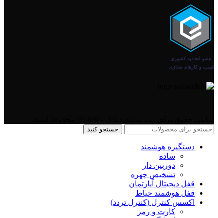
تمامی حقوق برای وب سایت دیلاک - DLock محفوظ است
جستجو کنید
دستگیره هوشمند
ساده
دوربین دار
تشخیص چهره
قفل دیجیتال آپارتمان
قفل هوشمند حیاط
اکسس کنترل (کنترل تردد)
کارت و رمز