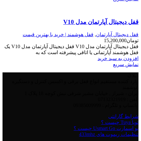
قفل دیجیتال آپارتمان مدل V10
قفل دیجیتال آپارتمان
,
قفل هوشمند | خرید با بهترین قیمت
تومان
15,200,000
قفل دیجیتال آپارتمان مدل V10 قفل دیجیتال آپارتمان مدل V10 یک
قفل هوشمند آپارتمانی یا اتاقی پیشرفته است که به
افزودن به سبد خرید
نمایش سریع
دیلاک
وارد کننده مستقیم انواع قفل برقی و اکسس کنترل و دستگیره
هوشمند
ایران - شیراز , خیابان مشیر شرقی نبش کوچه 18 پلاک 1
تلفن : 07132321919
واتساپ و تلگرام : 09385009999
شرایط گارانتی
تویا Tuya چیست ؟
یو اسمارت Usmart Go چیست ؟
تنظیمات ریموت های 433mhz