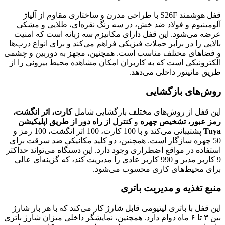
قفل هوشمند S26F با طراحی مدرن و ساختاری مقاوم از آلیاژ
آلومینیوم و فولاد ضد خش، در سه رنگ نقره‌ای، طلایی و مشکی
عرضه می‌شود. این قفل دارای مکانیزم سه زبانه است که امنیت
بالایی را در برابر حملات فیزیکی فراهم می‌کند و برای انواع درب‌ها
و فضاهای مختلف مناسب است. همچنین، مجهز به دوربین و چشمی
الکترونیکی است که به کاربران امکان مشاهده محیط بیرونی را از
طریق مانیتور داخلی می‌دهد.
روش‌های بازگشایی
این قفل از روش‌های مختلف بازگشایی شامل
کارت، اثر انگشت،
رمز عبور، تشخیص چهره
و
کنترل از راه دور از طریق اپلیکیشن
Tuya
پشتیبانی می‌کند و با 100 کارت، 100 اثر انگشت، 100 رمز و
50 چهره سازگار است. همچنین، دو کلید مکانیکی ضد سرقت برای
استفاده در مواقع اضطراری وجود دارد. این دستگاه می‌تواند حداکثر
9 کاربر مدیر و 990 کاربر عادی را مدیریت کند، که گزینه‌ای عالی
برای محیط‌های کاری محسوب می‌شود.
منبع تغذیه و مدیریت باتری
این قفل با باتری لیتیومی قابل شارژ کار می‌کند که با هر بار شارژ
بین ۳ تا ۶ ماه دوام دارد. همچنین، نمایشگر داخلی میزان شارژ باتری