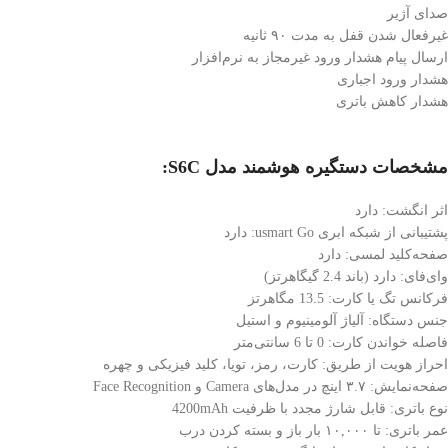
صدای آژیر
غیرفعال شدن قفل به مدت ۹۰ ثانیه
ارسال پیام هشدار ورود غیرمجاز به نرم‌افزار
هشدار ورود اجباری
هشدار کاهش باتری
مشخصات دستگیره هوشمند مدل S6C:
اثر انگشت: دارد
پشتیبانی از شبکه ابری usmart Go: دارد
صفحه‌کلید لمسی: دارد
وای‌فای: دارد (باند 2.4 گیگاهرتز)
فرکانس تگ یا کارت: 13.5 مگاهرتز
جنس دستگاه: آلیاژ آلومینیوم و استیل
فاصله خواندن کارت: 0 تا 6 سانتی‌متر
احراز هویت از طریق: کارت، رمز، تویا، کلید فیزیکی و چهره
صفحه‌نمایش: ۳.۷ اینچ در مدل‌های Camera و Face Recognition
نوع باتری: قابل شارژ مجدد با ظرفیت 4200mAh
عمر باتری: تا ۱۰,۰۰۰ بار باز و بسته کردن درب