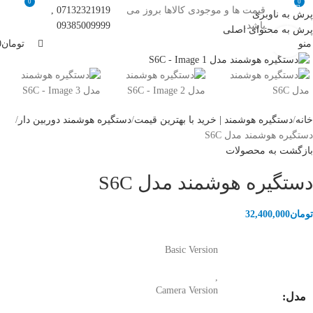
0
0
قیمت ها و موجودی کالاها بروز می
07132321919 ,
پرش به ناوبری
باشد.
09385009999
پرش به محتوای اصلی
برای بزرگنمایی کلیک کنید
منو
تومان
0
خانه
دستگیره هوشمند | خرید با بهترین قیمت
دستگیره هوشمند دوربین دار
دستگیره هوشمند مدل S6C
بازگشت به محصولات
دستگیره هوشمند مدل S6C
تومان
32,400,000
Basic Version
,
Camera Version
مدل: