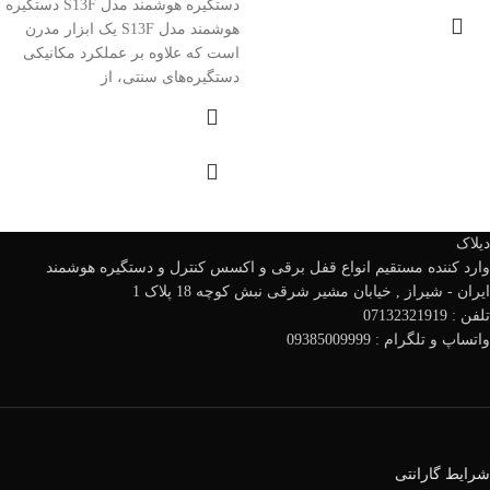
دستگیره هوشمند مدل S13F دستگیره
هوشمند مدل S13F یک ابزار مدرن
است که علاوه بر عملکرد مکانیکی
دستگیره‌های سنتی، از
دیلاک
وارد کننده مستقیم انواع قفل برقی و اکسس کنترل و دستگیره هوشمند
ایران - شیراز , خیابان مشیر شرقی نبش کوچه 18 پلاک 1
تلفن : 07132321919
واتساپ و تلگرام : 09385009999
شرایط گارانتی