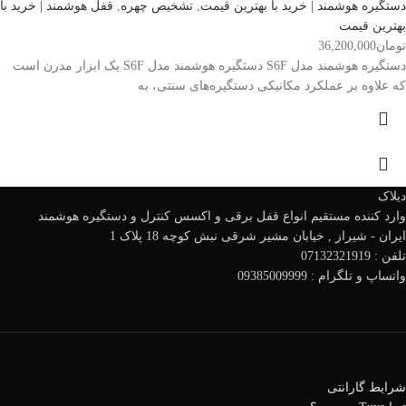
دستگیره هوشمند | خرید با بهترین قیمت
,
تشخیص چهره
,
قفل هوشمند | خرید با
بهترین قیمت
تومان
36,200,000
دستگیره هوشمند مدل S6F دستگیره هوشمند مدل S6F یک ابزار مدرن است
که علاوه بر عملکرد مکانیکی دستگیره‌های سنتی، به
دیلاک
وارد کننده مستقیم انواع قفل برقی و اکسس کنترل و دستگیره هوشمند
ایران - شیراز , خیابان مشیر شرقی نبش کوچه 18 پلاک 1
تلفن : 07132321919
واتساپ و تلگرام : 09385009999
شرایط گارانتی