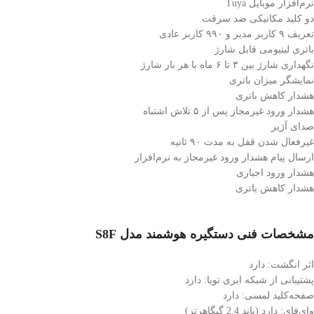
نرم‌افزار موبایل Tuya
دو کلید مکانیکی ضد سرقت
تعریف ۹ کاربر مدیر و ۹۹۰ کاربر عادی
باتری لیتیومی قابل شارژ
نگهداری شارژ بین ۳ تا ۶ ماه با هر بار شارژ
نمایشگر میزان باتری
هشدار کاهش باتری
هشدار ورود غیرمجاز پس از ۵ تلاش اشتباه
صدای آژیر
غیرفعال شدن قفل به مدت ۹۰ ثانیه
ارسال پیام هشدار ورود غیرمجاز به نرم‌افزار
هشدار ورود اجباری
هشدار کاهش باتری
مشخصات فنی دستگیره هوشمند مدل S8F
اثر انگشت: دارد
پشتیبانی از شبکه ابری تویا: دارد
صفحه‌کلید لمسی: دارد
وای‌فای: دارد (باند 2.4 گیگاهرتز)