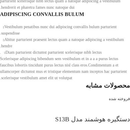
parturient scelerisque nibh lectus quam a natoque adipiscing a vestibulum
hendrerit et pharetra fames nunc natoque dui.
ADIPISCING CONVALLIS BULUM
Vestibulum penatibus nunc dui adipiscing convallis bulum parturient
suspendisse.
Abitur parturient praesent lectus quam a natoque adipiscing a vestibulum
hendre.
Diam parturient dictumst parturient scelerisque nibh lectus.
Scelerisque adipiscing bibendum sem vestibulum et in a a a purus lectus
faucibus lobortis tincidunt purus lectus nisl class eros.Condimentum a et
ullamcorper dictumst mus et tristique elementum nam inceptos hac parturient
scelerisque vestibulum amet elit ut volutpat.
محصولات مشابه
فروخته شده
دستگیره هوشمند مدل S13B