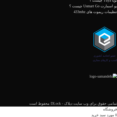
تویا Tuya چیست ؟
یو اسمارت Usmart Go چیست ؟
تنظیمات ریموت های 433mhz
تمامی حقوق برای وب سایت دیلاک - DLock محفوظ است
فروشگاه
0
مورد
سبد خرید