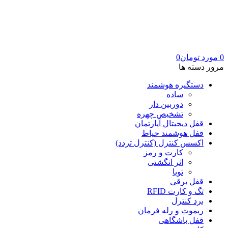
0
مورد
تومان
0
مرور دسته ها
دستگیره هوشمند
ساده
دوربین دار
تشخیص چهره
قفل دیجیتال آپارتمان
قفل هوشمند حیاط
اکسس کنترل (کنترل تردد)
کارت و رمز
اثر انگشتی
تویا
قفل برقی
تگ و کارت RFID
برد کنترل
ریموت و رله فرمان
قفل باشگاهی