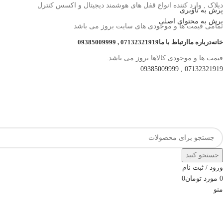
دیلاک , وارد کننده انواع قفل های هوشمند دیجیتال و اکسس کنترل
پرش به ناوبری
پرش به محتوای اصلی
تمامی قیمت ها و موجودی های سایت بروز می باشد
خانه
درباره ما
ارتباط با ما
07132321919 , 09385009999
قیمت ها و موجودی کالاها بروز می باشد.
07132321919 , 09385009999
جستجو کنید
ورود / ثبت نام
0
مورد
تومان
0
منو