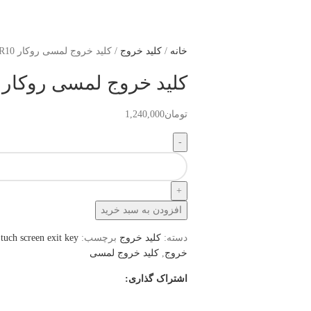
خانه
کلید خروج
کلید خروج لمسی روکار R10
کلید خروج لمسی روکار R10
تومان
1,240,000
افزودن به سبد خرید
دسته:
کلید خروج
برچسب:
tuch screen exit key
خروج
,
کلید خروج لمسی
اشتراک گذاری: